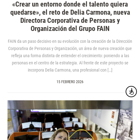
«Crear un entorno donde el talento quiera
quedarse», el reto de Delia Carmona, nueva
Directora Corporativa de Personas y
Organización del Grupo FAIN
FAIN da un paso decisivo en su evolución con la creación de la Dirección
Corporativa de Personas y Organización, un área de nueva creación que
refleja una forma distinta de entender el crecimiento: poniendo a las
personas en el centro de la estrategia. Al frente de este proyecto se
incorpora Delia Carmona, una profesional con […]
15 FEBRERO 2026
Accesibi