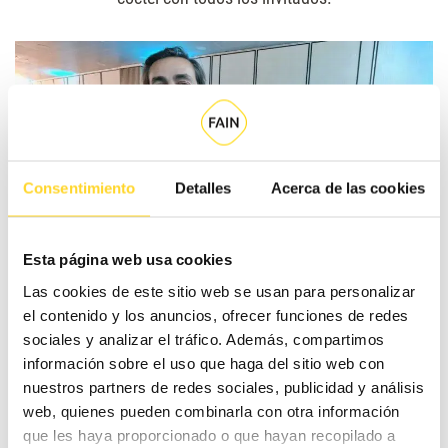
Consentimiento
Detalles
Acerca de las cookies
Esta página web usa cookies
Las cookies de este sitio web se usan para personalizar
Sobre FAIN
el contenido y los anuncios, ofrecer funciones de redes
sociales y analizar el tráfico. Además, compartimos
FAIN Ascensores es una empresa líder en el sector del
información sobre el uso que haga del sitio web con
nuestros partners de redes sociales, publicidad y análisis
transporte vertical, de origen 100% español. Está presente
web, quienes pueden combinarla con otra información
en todos los ámbitos de la vida de las personas:
que les haya proporcionado o que hayan recopilado a