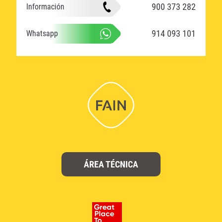
900 373 282
Información
914 093 101
Whatsapp
ÁREA TÉCNICA