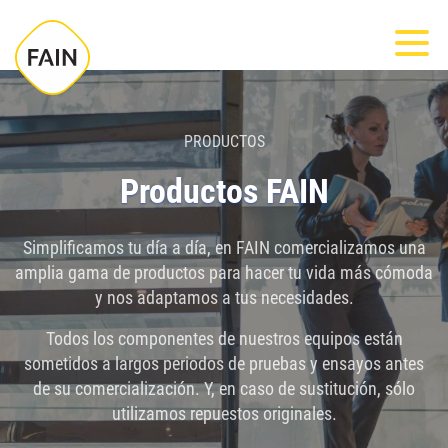
Nota:
Most
este
sitio
web
incluye
PRODUCTOS
un
Productos FAIN
sistema
de
Simplificamos tu día a día, en FAIN comercializamos una
accesibilidad.
amplia gama de productos para hacer tu vida más cómoda
y nos adaptamos a tus necesidades.
Todos los componentes de nuestros equipos están
sometidos a largos periodos de pruebas y ensayos antes
de su comercialización. Y, en caso de sustitución, sólo
utilizamos repuestos originales.