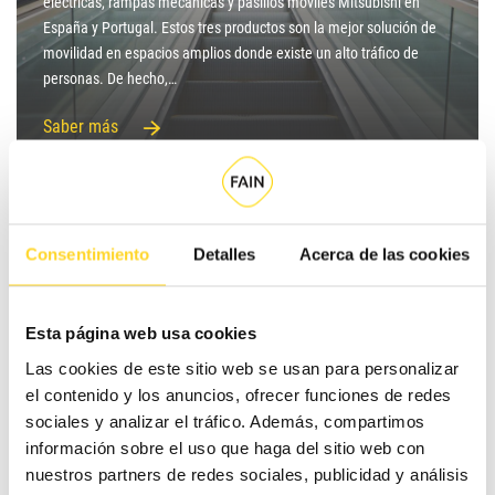
eléctricas, rampas mecánicas y pasillos móviles Mitsubishi en
España y Portugal. Estos tres productos son la mejor solución de
movilidad en espacios amplios donde existe un alto tráfico de
personas. De hecho,…
Saber más
Consentimiento
Detalles
Acerca de las cookies
Esta página web usa cookies
Las cookies de este sitio web se usan para personalizar
Accesibilidad
el contenido y los anuncios, ofrecer funciones de redes
sociales y analizar el tráfico. Además, compartimos
Las soluciones de accesibilidad se ha convertido en los últimos
información sobre el uso que haga del sitio web con
años una prioridad para muchos edificios públicos y comunidades
nuestros partners de redes sociales, publicidad y análisis
de vecinos. Estas últimas, de hecho, están obligadas desde 2017 a