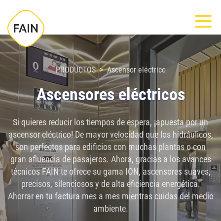
Nota:
Most
este
sitio
web
incluye
PRODUCTOS
Ascensor eléctrico
un
Ascensores eléctricos
sistema
de
Si quieres reducir los tiempos de espera, ¡apuesta por un
accesibilidad.
ascensor eléctrico! De mayor velocidad que los hidráulicos,
son perfectos para edificios con muchas plantas o con
gran afluencia de pasajeros. Ahora, gracias a los avances
técnicos FAIN te ofrece su gama ION, ascensores suaves,
precisos, silenciosos y de alta eficiencia energética.
Ahorrar en tu factura mes a mes mientras cuidas del medio
ambiente.