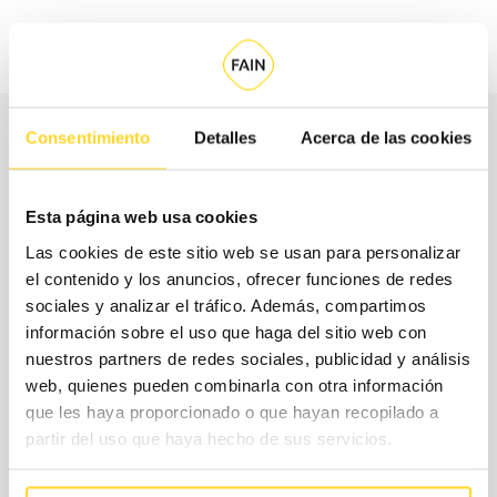
Consentimiento
Detalles
Acerca de las cookies
Descubre las especificaciones
Esta página web usa cookies
técnicas de un ascensor eléctrico
Las cookies de este sitio web se usan para personalizar
el contenido y los anuncios, ofrecer funciones de redes
Los datos básicos que debes saber de las diferentes
sociales y analizar el tráfico. Además, compartimos
información sobre el uso que haga del sitio web con
opciones de ION
nuestros partners de redes sociales, publicidad y análisis
web, quienes pueden combinarla con otra información
que les haya proporcionado o que hayan recopilado a
partir del uso que haya hecho de sus servicios.
Capacidad 5 personas