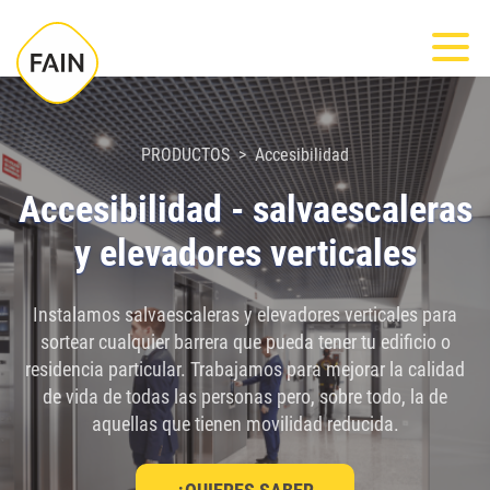
Nota:
Most
este
sitio
web
incluye
PRODUCTOS
Accesibilidad
un
Accesibilidad - salvaescaleras
sistema
y elevadores verticales
de
accesibilidad.
Instalamos salvaescaleras y elevadores verticales para
sortear cualquier barrera que pueda tener tu edificio o
residencia particular. Trabajamos para mejorar la calidad
de vida de todas las personas pero, sobre todo, la de
aquellas que tienen movilidad reducida.