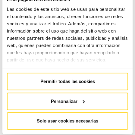
Las cookies de este sitio web se usan para personalizar
el contenido y los anuncios, ofrecer funciones de redes
sociales y analizar el tráfico. Además, compartimos
información sobre el uso que haga del sitio web con
nuestros partners de redes sociales, publicidad y análisis
web, quienes pueden combinarla con otra información
que les haya proporcionado o que hayan recopilado a
partir del uso que haya hecho de sus servicios.
Salvaescaleras
Permitir todas las cookies
Las sillas y plataformas salvaescaleras constituyen la solución de
accesibilidad más económica y compacta del mercado: un
dispositivo mecánico adaptado a la pared con un asiento que
Personalizar
recorre un raíl en paralelo a la escalera. Con la simple presión de…
Saber más
Solo usar cookies necesarias