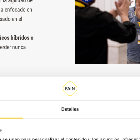
 la agilidad de
ia enfocado en
asado en el
cos híbridos o
perder nunca
Detalles
Talento, empuje y flexibilidad
s
b se usan para personalizar el contenido y los anuncios, ofrecer