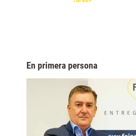
Leer más
ambición por la excelencia, este es tu lugar para
innovar y dejar huella.
EXCELENCIA | CRECIMIENTO | MAESTRÍA |
APRENDIZAJE
En primera persona