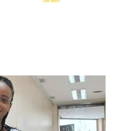
Leer más
enfoques según las necesidades del mercado.
Creemos en una mentalidad abierta, libre de
burocracias rígidas, donde escuchar y pivotar con
rapidez es la clave para seguir siendo líderes.
AGILIDAD | ADAPTABILIDAD | MENTE ABIERTA
| ESCUCHA ACTIVA