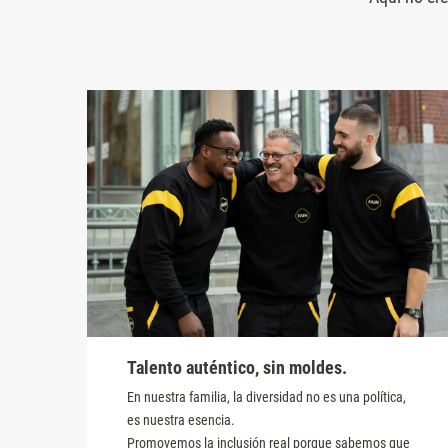
Presione
Control-
F10
para
abrir
un
menú
de
accesibilidad.
Talento auténtico, sin moldes.
En nuestra familia, la diversidad no es una política,
es nuestra esencia.
Promovemos la inclusión real porque sabemos que