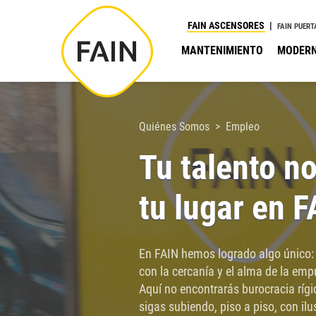
Nota:
FAIN ASCENSORES
FAIN PUERT
este
MANTENIMIENTO
MODERN
sitio
web
incluye
un
Quiénes Somos
Empleo
sistema
Tu talento n
de
accesibilidad.
tu lugar en F
Presione
Control-
F11
En FAIN hemos logrado algo único: 
para
con la cercanía y el alma de la emp
ajustar
Aquí no encontrarás burocracia ríg
el
sigas subiendo, piso a piso, con il