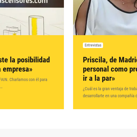
Entrevistas
te la posibilidad
Priscila, de Madri
la empresa»
personal como pr
ir a la par»
FAIN. Charlamos con él para
é…
¿Cuál es la gran ventaja de tra
desarrollarte en una compañía d