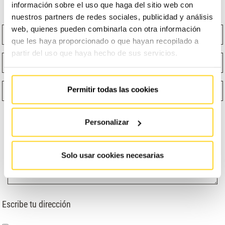
contactarnos!
información sobre el uso que haga del sitio web con
nuestros partners de redes sociales, publicidad y análisis
web, quienes pueden combinarla con otra información
Nombre
Apellidos
que les haya proporcionado o que hayan recopilado a
partir del uso que haya hecho de sus servicios.
Email
Teléfono
¿Qué función te describe mejor?
Selecciona un producto
Permitir todas las cookies
Personalizar
Solo usar cookies necesarias
Escribe tu dirección