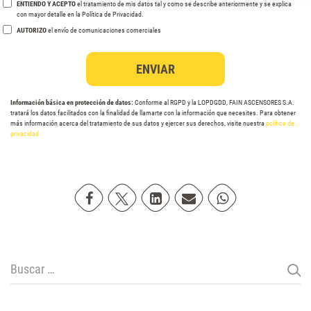
ENTIENDO Y ACEPTO
el tratamiento de mis datos tal y como se describe anteriormente y se explica
con mayor detalle en la Política de Privacidad.
AUTORIZO
el envío de comunicaciones comerciales
Información básica en protección de datos:
Conforme al RGPD y la LOPDGDD, FAIN ASCENSORES S.A.
tratará los datos facilitados con la finalidad de llamarte con la información que necesites. Para obtener
más información acerca del tratamiento de sus datos y ejercer sus derechos, visite nuestra
política de
privacidad
Compartir en Facebook
Compartir en Twitter
Compartir en Linkedin
Compartir poremail
Compartir en Wh
Buscar: