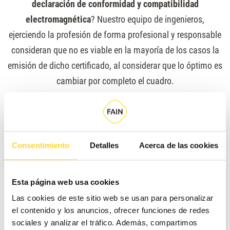
declaración de conformidad y compatibilidad
electromagnética
? Nuestro equipo de ingenieros,
ejerciendo la profesión de forma profesional y responsable
consideran que no es viable en la mayoría de los casos la
emisión de dicho certificado, al considerar que lo óptimo es
cambiar por completo el cuadro.
Como sabes, en FAIN te hablamos claro. Queremos que
entiendas lo que compras y lo que contratas, y siempre
miraremos por tu bolsillo (queremos que la nuestra sea
Consentimiento
Detalles
Acerca de las cookies
una relación a largo plazo). Pero por encima de todo
somos
una empresa seria y honesta
que mira por tu
Esta página web usa cookies
seguridad y por ofrecer soluciones reales a tus problemas.
Las cookies de este sitio web se usan para personalizar
el contenido y los anuncios, ofrecer funciones de redes
Si te surgen dudas sobre este tema, ¡no dudes en
sociales y analizar el tráfico. Además, compartimos