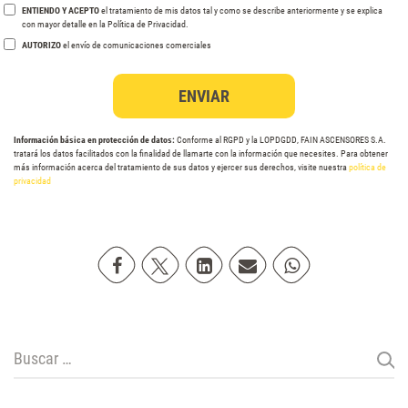
ENTIENDO Y ACEPTO
el tratamiento de mis datos tal y como se describe anteriormente y se explica
con mayor detalle en la Política de Privacidad.
AUTORIZO
el envío de comunicaciones comerciales
Información básica en protección de datos:
Conforme al RGPD y la LOPDGDD, FAIN ASCENSORES S.A.
tratará los datos facilitados con la finalidad de llamarte con la información que necesites. Para obtener
más información acerca del tratamiento de sus datos y ejercer sus derechos, visite nuestra
política de
privacidad
Compartir en Facebook
Compartir en Twitter
Compartir en Linkedin
Compartir poremail
Compartir en Wh
Buscar: