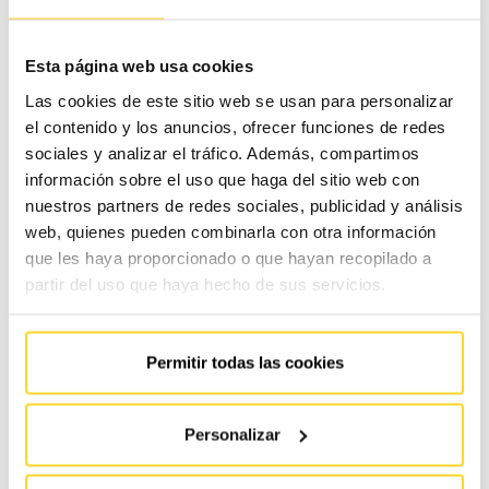
Esta página web usa cookies
Las cookies de este sitio web se usan para personalizar
el contenido y los anuncios, ofrecer funciones de redes
sociales y analizar el tráfico. Además, compartimos
información sobre el uso que haga del sitio web con
nuestros partners de redes sociales, publicidad y análisis
web, quienes pueden combinarla con otra información
que les haya proporcionado o que hayan recopilado a
En FAIN Ascensores apostamos por la transparencia. Por
partir del uso que haya hecho de sus servicios.
eso, nada más arrancar la obra necesaria para la
instalación de un nuevo ascensor (y durante todo el
Permitir todas las cookies
transcurso de la misma), colocamos un «
tablón de obras
»
en un lugar visible. Este se convierte en una
vía de
Personalizar
comunicación eficaz
con todos los propietarios. En él
unificamos toda la información útil y la hacemos