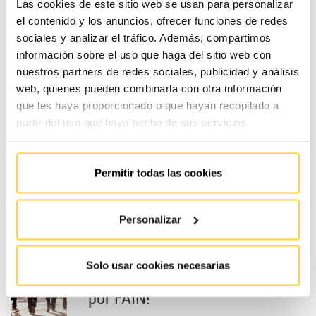
Las cookies de este sitio web se usan para personalizar
el contenido y los anuncios, ofrecer funciones de redes
sociales y analizar el tráfico. Además, compartimos
información sobre el uso que haga del sitio web con
nuestros partners de redes sociales, publicidad y análisis
web, quienes pueden combinarla con otra información
que les haya proporcionado o que hayan recopilado a
partir del uso que haya hecho de sus servicios.
¿Cuánto cuesta el mantenimiento de un
Permitir todas las cookies
ascensor? ¿Es caro el precio que estás
pagando?
Personalizar
¡Descubre qué opinan los
Solo usar cookies necesarias
clientes del servicio prestado
por FAIN!