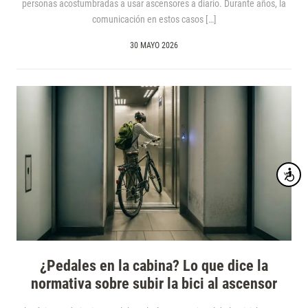
personas acostumbradas a usar ascensores a diario. Durante años, la
comunicación en estos casos […]
30 MAYO 2026
Accesibi
¿Pedales en la cabina? Lo que dice la
normativa sobre subir la bici al ascensor