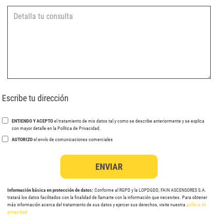
Escribe tu dirección
ENTIENDO Y ACEPTO
el tratamiento de mis datos tal y como se describe anteriormente y se explica
con mayor detalle en la Política de Privacidad.
AUTORIZO
el envío de comunicaciones comerciales
Información básica en protección de datos:
Conforme al RGPD y la LOPDGDD, FAIN ASCENSORES S.A.
tratará los datos facilitados con la finalidad de llamarte con la información que necesites. Para obtener
más información acerca del tratamiento de sus datos y ejercer sus derechos, visite nuestra
política de
privacidad