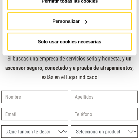
Permitir todas las cookies
Cada uno de estos compromisos lleva aparejado un
índice
de servicio
que los diferentes equipos implicados miden
Personalizar
diariamente. Esto es posible gracias a la tecnología, a
nuestros técnicos 2.0 y al importante papel de nuestro
Centro de Atención al Cliente.
Solo usar cookies necesarias
Si buscas una empresa de servicios seria y honesta, y
un
ascensor seguro, conectado y a prueba de atrapamientos
,
¡estás en el lugar indicado!
Nombre
Apellidos
Email
Teléfono
¿Qué función te describe mejor?
Selecciona un producto