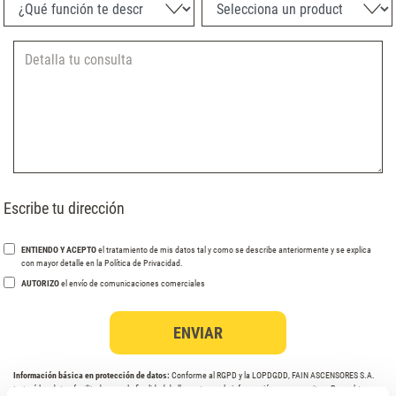
¿Qué función te describe mejor?
Selecciona un producto
Escribe tu dirección
ENTIENDO Y ACEPTO
el tratamiento de mis datos tal y como se describe anteriormente y se explica
con mayor detalle en la Política de Privacidad.
AUTORIZO
el envío de comunicaciones comerciales
Información básica en protección de datos:
Conforme al RGPD y la LOPDGDD, FAIN ASCENSORES S.A.
tratará los datos facilitados con la finalidad de llamarte con la información que necesites. Para obtener