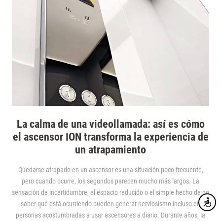
La calma de una videollamada: así es cómo
el ascensor ION transforma la experiencia de
un atrapamiento
Quedarse atrapado en un ascensor es una situación poco frecuente,
pero cuando ocurre, los segundos parecen mucho más largos. La
sensación de incertidumbre, el espacio reducido o el simple hecho de no
Accesibi
saber qué está ocurriendo pueden generar nerviosismo incluso en
personas acostumbradas a usar ascensores a diario. Durante años, la