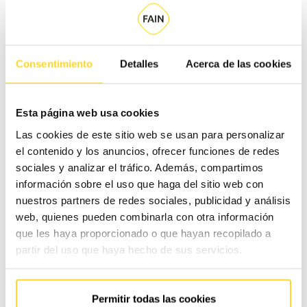
más información acerca del tratamiento de sus datos y ejercer sus derechos, visite nuestra
política de
privacidad
Consentimiento
Detalles
Acerca de las cookies
Esta página web usa cookies
Las cookies de este sitio web se usan para personalizar
el contenido y los anuncios, ofrecer funciones de redes
sociales y analizar el tráfico. Además, compartimos
información sobre el uso que haga del sitio web con
nuestros partners de redes sociales, publicidad y análisis
web, quienes pueden combinarla con otra información
que les haya proporcionado o que hayan recopilado a
Ascensor con puertas semiautomáticas
partir del uso que haya hecho de sus servicios.
Permitir todas las cookies