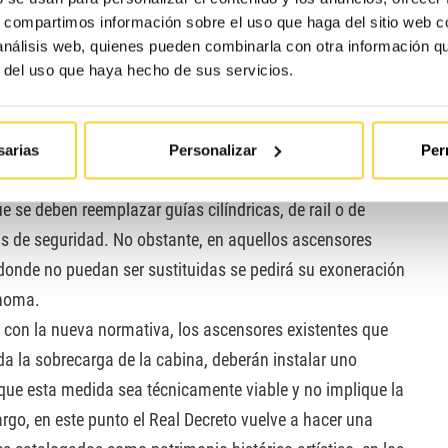
s, compartimos información sobre el uso que haga del sitio web 
censores protegidos por
 análisis web, quienes pueden combinarla con otra información q
r del uso que haya hecho de sus servicios.
te de Patrimonio han de cumplir con todas las exigencias
edades
:
sarias
Personalizar
Per
e se deben reemplazar guías cilíndricas, de rail o de
s de seguridad. No obstante, en aquellos ascensores
 donde no puedan ser sustituidas se pedirá su exoneración
ónoma.
 con la nueva normativa, los ascensores existentes que
a la sobrecarga de la cabina, deberán instalar uno
ue esta medida sea técnicamente viable y no implique la
rgo, en este punto el Real Decreto vuelve a hacer una