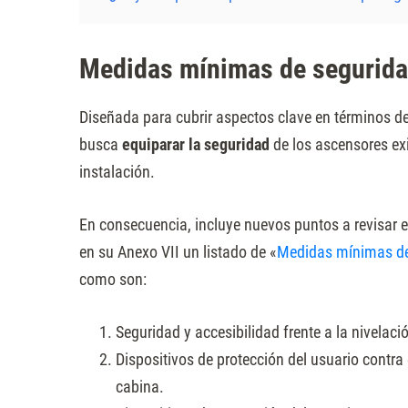
Presione
Control-
Medidas mínimas de segurida
F10
para
Diseñada para cubrir aspectos clave en términos d
abrir
busca
equiparar la seguridad
de los ascensores exi
un
instalación.
menú
de
En consecuencia, incluye nuevos puntos a revisar en
accesibilidad.
en su Anexo VII un listado de «
Medidas mínimas de 
como son:
Seguridad y accesibilidad frente a la nivelació
Dispositivos de protección del usuario contra 
cabina.