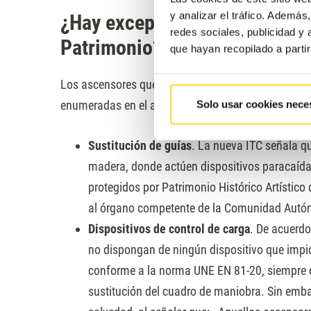
y analizar el tráfico. Ademá
¿Hay excepciones para los as
redes sociales, publicidad y
Patrimonio?
que hayan recopilado a parti
Los ascensores que cuentan con protección por par
enumeradas en el apartado anterior, con
tres salv
Solo usar cookies nece
Sustitución de guías
. La nueva ITC señala qu
madera, donde actúen dispositivos paracaída
protegidos por Patrimonio Histórico Artístico
al órgano competente de la Comunidad Aut
Dispositivos de control de carga
. De acuerdo
no dispongan de ningún dispositivo que impid
conforme a la norma UNE EN 81-20, siempre q
sustitución del cuadro de maniobra. Sin emba