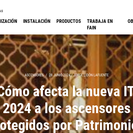
AS
IZACIÓN
INSTALACIÓN
PRODUCTOS
TRABAJA EN
O
FAIN
ASCENSORES
/
28 JUNIO 2024
/
JORGE LIDÓN LAFUENTE
Cómo afecta la nueva I
2024 a los ascensores
rotegidos por Patrimoni