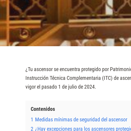
sitio
web
a
las
personas
con
discapacidad
visual
¿Tu ascensor se encuentra protegido por Patrimoni
que
Instrucción Técnica Complementaria (ITC) de asce
están
vigor el pasado 1 de julio de 2024.
usando
un
Contenidos
lector
de
1
Medidas mínimas de seguridad del ascensor
pantalla;
2
¿Hay excepciones para los ascensores protegi