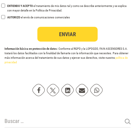
ENTIENDO Y ACEPTO
el tratamiento de mis datos tal y como se describe anteriormente y se explica
con mayor detalle en la Política de Privacidad.
AUTORIZO
el envío de comunicaciones comerciales
Información básica en protección de datos:
Conforme al RGPD y la LOPDGDD, FAIN ASCENSORES S.A.
tratará los datos facilitados con la finalidad de llamarte con la información que necesites. Para obtener
más información acerca del tratamiento de sus datos y ejercer sus derechos, visite nuestra
política de
privacidad
Compartir en Facebook
Compartir en Twitter
Compartir en Linkedin
Compartir poremail
Compartir en Wh
Buscar: