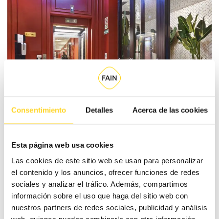
Consentimiento
Detalles
Acerca de las cookies
Comunicación en tiempo real
Esta página web usa cookies
Estamos disponibles 24/7 y tenemos
geolocalización
Las cookies de este sitio web se usan para personalizar
tanto los equipos como a nuestros técnicos. En todo
el contenido y los anuncios, ofrecer funciones de redes
momento sabemos quién va a tu hotel, cuándo llega, qué
sociales y analizar el tráfico. Además, compartimos
información sobre el uso que haga del sitio web con
labores realiza y a qué hora se marcha. Además, como
nuestros partners de redes sociales, publicidad y análisis
cliente firmas los partes de trabajo y tienes disponible en el
web, quienes pueden combinarla con otra información