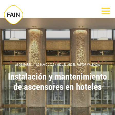
Nota:
Most
este
sitio
web
incluye
un
sistema
de
accesibilidad.
ASCENSORES
/
22 MAYO 2025
/
MIGUEL ÁNGEL PASTOR VALENCIA
Instalación y mantenimiento
de ascensores en hoteles