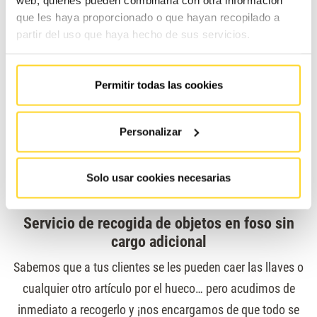
Portal del Cliente toda la información relativa a tus
que les haya proporcionado o que hayan recopilado a
ascensores y a las intervenciones realizadas sobre ellos.
partir del uso que haya hecho de sus servicios.
Planificación flexible: ¡No queremos molestar!
Permitir todas las cookies
Hemos trabajado en muchos hoteles y conocemos su
realidad. Por eso
nos adaptamos a tus horarios
, no al
Personalizar
revés. Incluso nos ofrecemos a realizar operaciones de
mantenimiento en franjas pactadas para garantizar una
Solo usar cookies necesarias
incidencia mínima en el servicio.
Servicio de recogida de objetos en foso sin
cargo adicional
Sabemos que a tus clientes se les pueden caer las llaves o
cualquier otro artículo por el hueco… pero acudimos de
inmediato a recogerlo y ¡nos encargamos de que todo se