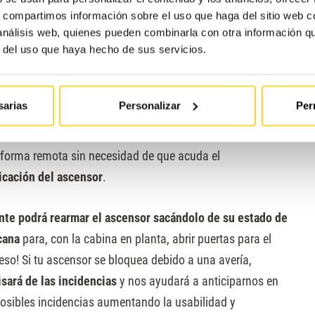
s de nuestra empresa. Gracias a nuestro gran equipo,
s, compartimos información sobre el uso que haga del sitio web 
ológicas en nuestros productos y servicios
.
 análisis web, quienes pueden combinarla con otra información q
r del uso que haya hecho de sus servicios.
llosos estamos es el
rearme remoto
. Un
protocolo de
guro y beneficioso para el usuario del ascensor que
sarias
Personalizar
Per
 el ascensor de forma remota
.
En caso de atrapamiento
tención al Cliente
el usuario podrá ser rescatado en
e forma remota sin necesidad de que acuda el
icación del ascensor
.
nte podrá rearmar el ascensor sacándolo de su estado de
cana
para, con la cabina en planta, abrir puertas para el
 eso! Si tu ascensor se bloquea debido a una avería,
sará de las incidencias
y nos ayudará a anticiparnos en
osibles incidencias aumentando la usabilidad y