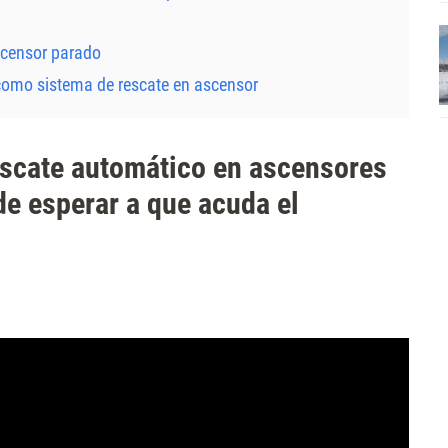
scensor parado
 como sistema de rescate en ascensor
escate automático en ascensores
de esperar a que acuda el