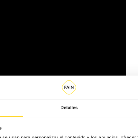
Detalles
itar la vida de las personas desde el sector de
s
yamos en uno de nuestros pilares fundamentales: la
b se usan para personalizar el contenido y los anuncios, ofrecer