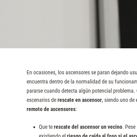
sitio
web
a
las
personas
con
discapacidad
visual
En ocasiones, los ascensores se paran dejando usuar
que
encuentra dentro de la normalidad de su funciona
están
pararse cuando detecta algún potencial problema.
usando
escenarios de
rescate en ascensor
, siendo uno de 
un
remoto de ascensores
:
lector
de
Que te
rescate del ascensor un vecino
. Pese 
pantalla;
existiendo el
riesgo de caída al foso si el as