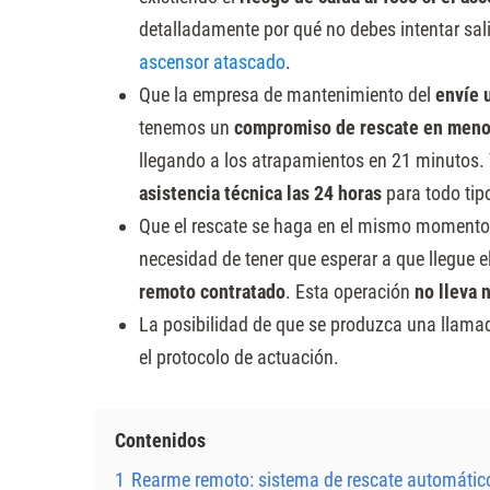
Presione
detalladamente por qué no debes intentar sal
Control-
ascensor atascado
.
F10
Que la empresa de mantenimiento del
envíe 
para
tenemos un
compromiso de rescate en meno
abrir
llegando a los atrapamientos en 21 minutos.
un
asistencia técnica las 24 horas
para todo tip
menú
Que el rescate se haga en el mismo momento
de
necesidad de tener que esperar a que llegue el 
accesibilidad.
remoto contratado
. Esta operación
no lleva 
La posibilidad de que se produzca una llama
el protocolo de actuación.
Contenidos
1
Rearme remoto: sistema de rescate automático