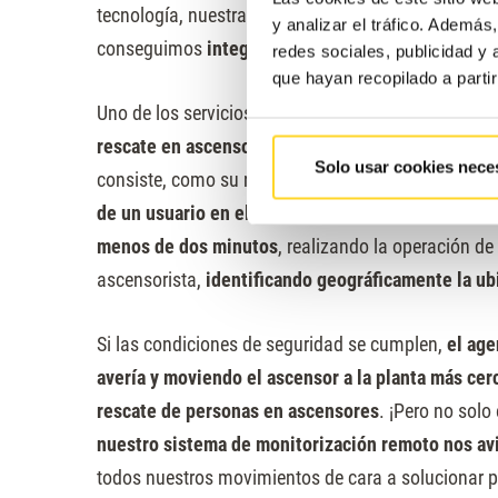
tecnología, nuestra gran aliada en todo los ámbito
y analizar el tráfico. Ademá
conseguimos
integrar las últimas novedades tecn
redes sociales, publicidad y
que hayan recopilado a parti
Uno de los servicios digitales de los que más orgu
rescate en ascensores en remoto
, servicio muy se
Solo usar cookies nece
consiste, como su nombre indica, en poder
rearmar
de un usuario en el ascensor
, desde el Centro de A
menos de dos minutos
, realizando la operación d
ascensorista,
identificando geográficamente la ub
Si las condiciones de seguridad se cumplen,
el age
avería y moviendo el ascensor a la planta más cer
rescate de personas en ascensores
. ¡Pero no solo
nuestro sistema de monitorización remoto nos avi
todos nuestros movimientos de cara a solucionar p