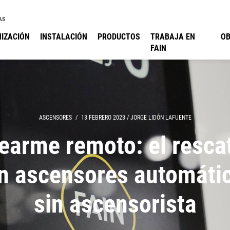
AS
IZACIÓN
INSTALACIÓN
PRODUCTOS
TRABAJA EN
O
FAIN
ASCENSORES
/
13 FEBRERO 2023
/
JORGE LIDÓN LAFUENTE
earme remoto: el resca
n ascensores automáti
sin ascensorista