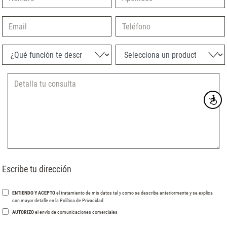
Email
Teléfono
¿Qué función te describe mejor?
Selecciona un producto
Accesibi
Escribe tu dirección
ENTIENDO Y ACEPTO
el tratamiento de mis datos tal y como se describe anteriormente y se explica
con mayor detalle en la Política de Privacidad.
AUTORIZO
el envío de comunicaciones comerciales