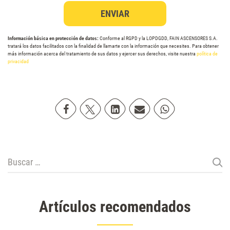
Información básica en protección de datos:
Conforme al RGPD y la LOPDGDD, FAIN ASCENSORES S.A.
tratará los datos facilitados con la finalidad de llamarte con la información que necesites. Para obtener
más información acerca del tratamiento de sus datos y ejercer sus derechos, visite nuestra
política de
privacidad
Compartir en Facebook
Compartir en Twitter
Compartir en Linkedin
Compartir poremail
Compartir en Wh
Buscar:
Artículos recomendados