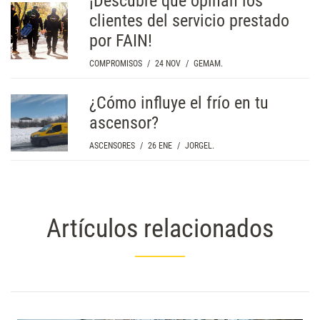
¡Descubre qué opinan los
clientes del servicio prestado
por FAIN!
COMPROMISOS
/
24 NOV
/
GEMAM.
¿Cómo influye el frío en tu
ascensor?
ASCENSORES
/
26 ENE
/
JORGEL.
Artículos relacionados