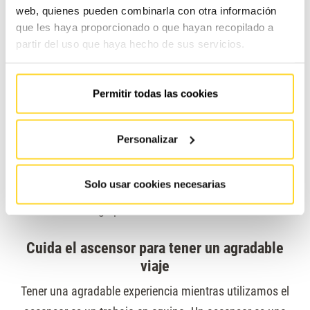
web, quienes pueden combinarla con otra información
No por pulsar varias veces conseguirás que funcione más
que les haya proporcionado o que hayan recopilado a
rápido.
partir del uso que haya hecho de sus servicios.
Utiliza el botón de apertura de puertas
Permitir todas las cookies
Forzar las puertas del ascensor puede ser peligroso y
deteriorar tanto su estructura como su funcionamiento.
Personalizar
Utiliza el pulsador de abrir puertas. Recomendamos
instalar una barrera de infrarrojos en las puertas para
Solo usar cookies necesarias
detectar cualquier obstáculo y evitar que las puertas
golpeen a los usuarios.
Cuida el ascensor para tener un agradable
viaje
Tener una agradable experiencia mientras utilizamos el