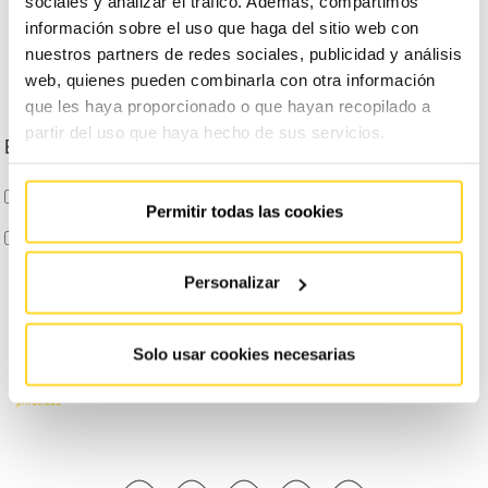
sociales y analizar el tráfico. Además, compartimos
información sobre el uso que haga del sitio web con
nuestros partners de redes sociales, publicidad y análisis
web, quienes pueden combinarla con otra información
que les haya proporcionado o que hayan recopilado a
partir del uso que haya hecho de sus servicios.
Escribe tu dirección
ENTIENDO Y ACEPTO
el tratamiento de mis datos tal y como se describe anteriormente y se explica
Permitir todas las cookies
con mayor detalle en la Política de Privacidad.
AUTORIZO
el envío de comunicaciones comerciales
Personalizar
Solo usar cookies necesarias
Información básica en protección de datos:
Conforme al RGPD y la LOPDGDD, FAIN ASCENSORES S.A.
tratará los datos facilitados con la finalidad de llamarte con la información que necesites. Para obtener
más información acerca del tratamiento de sus datos y ejercer sus derechos, visite nuestra
política de
privacidad