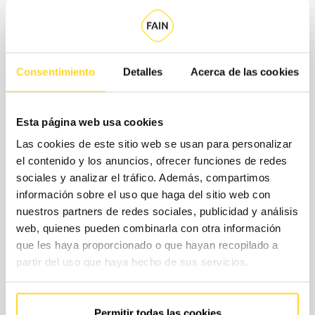
Consentimiento
Detalles
Acerca de las cookies
¿Cuáles son las modalidades de
contratación?
Esta página web usa cookies
Las cookies de este sitio web se usan para personalizar
Para ajustar el contrato a tus necesidades reales y tu
el contenido y los anuncios, ofrecer funciones de redes
presupuesto, en FAIN te proponemos un modelo de
sociales y analizar el tráfico. Además, compartimos
contratación flexible, en el que seleccionarás por separado
información sobre el uso que haga del sitio web con
la cobertura de piezas, es decir, los repuesto que se
nuestros partners de redes sociales, publicidad y análisis
web, quienes pueden combinarla con otra información
incluyen sin coste adicional en tu contrato, y los horarios
que les haya proporcionado o que hayan recopilado a
de servicio.
partir del uso que haya hecho de sus servicios.
CONTACTA CON
NOSOTROS
Permitir todas las cookies