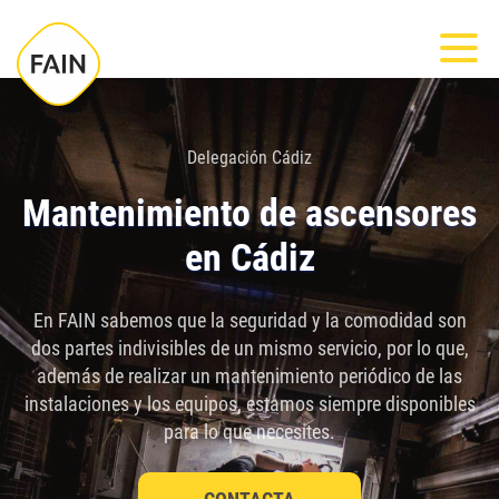
Nota:
Most
este
sitio
web
incluye
Delegación Cádiz
un
Mantenimiento de ascensores
sistema
en Cádiz
de
accesibilidad.
En FAIN sabemos que la seguridad y la comodidad son
dos partes indivisibles de un mismo servicio, por lo que,
además de realizar un mantenimiento periódico de las
instalaciones y los equipos, estamos siempre disponibles
para lo que necesites.