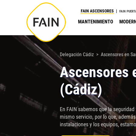
Nota:
FAIN ASCENSORES
FAIN PUERT
este
MANTENIMIENTO
MODERN
sitio
web
incluye
un
Delegación Cádiz
Ascensores en Sa
sistema
Ascensores 
de
accesibilidad.
(Cádiz)
Presione
Control-
F11
En FAIN sabemos que la seguridad y
para
mismo servicio, por lo que, además
ajustar
instalaciones y los equipos, estamo
el