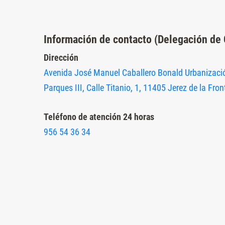
Presione
Control-
Información de contacto (Delegación de 
F10
para
Dirección
abrir
Avenida José Manuel Caballero Bonald Urbanizaci
un
Parques III, Calle Titanio, 1, 11405 Jerez de la Fron
menú
de
Teléfono de atención 24 horas
accesibilidad.
956 54 36 34