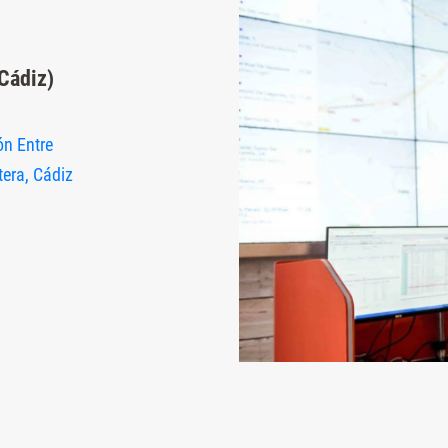
Cádiz)
ón Entre
tera, Cádiz