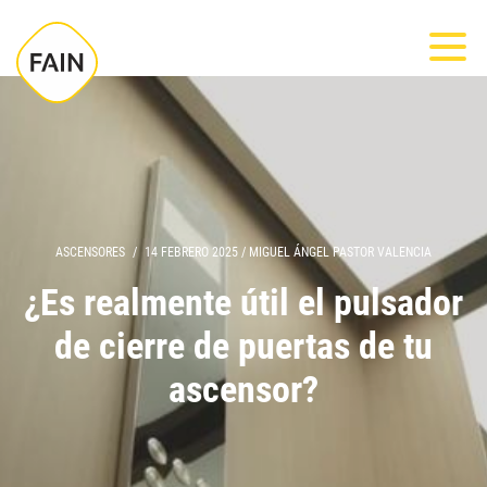
Nota:
Most
este
sitio
web
incluye
un
sistema
de
ASCENSORES
/
14 FEBRERO 2025
/
MIGUEL ÁNGEL PASTOR VALENCIA
accesibilidad.
¿Es realmente útil el pulsador
de cierre de puertas de tu
ascensor?