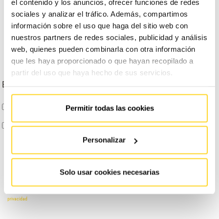
el contenido y los anuncios, ofrecer funciones de redes
sociales y analizar el tráfico. Además, compartimos
información sobre el uso que haga del sitio web con
nuestros partners de redes sociales, publicidad y análisis
web, quienes pueden combinarla con otra información
que les haya proporcionado o que hayan recopilado a
partir del uso que haya hecho de sus servicios.
Escribe tu dirección
Permitir todas las cookies
ENTIENDO Y ACEPTO
el tratamiento de mis datos tal y como se describe anteriormente y se explica
con mayor detalle en la Política de Privacidad.
AUTORIZO
el envío de comunicaciones comerciales
Personalizar
Solo usar cookies necesarias
Información básica en protección de datos:
Conforme al RGPD y la LOPDGDD, FAIN ASCENSORES S.A.
tratará los datos facilitados con la finalidad de llamarte con la información que necesites. Para obtener
más información acerca del tratamiento de sus datos y ejercer sus derechos, visite nuestra
política de
privacidad