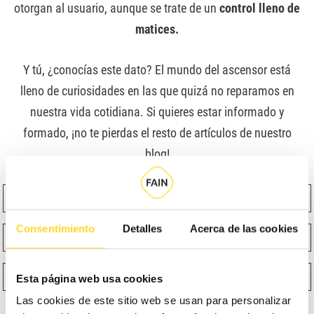
otorgan al usuario, aunque se trate de un
control lleno de
matices.
Y tú, ¿conocías este dato? El mundo del ascensor está
lleno de curiosidades en las que quizá no reparamos en
nuestra vida cotidiana. Si quieres estar informado y
formado, ¡no te pierdas el resto de artículos de nuestro
blog!
Nombre
Apellidos
Consentimiento
Detalles
Acerca de las cookies
Email
Teléfono
¿Qué función te describe mejor?
Selecciona un producto
Esta página web usa cookies
Las cookies de este sitio web se usan para personalizar