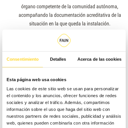
órgano competente de la comunidad autónoma,
acompañando la documentación acreditativa de la
situación en la que queda la instalación.
Dejar el ascensor
en condiciones de ser mantenido
por otra empresa al rescindir el contrato de
mantenimiento.
Consentimiento
Detalles
Acerca de las cookies
¿Se permite la subcontratación del
servicio de mantenimiento de
Esta página web usa cookies
ascensores según la ITC?
Las cookies de este sitio web se usan para personalizar
el contenido y los anuncios, ofrecer funciones de redes
De acuerdo con el artículo 7 del RD 355/2024, una empresa
sociales y analizar el tráfico. Además, compartimos
información sobre el uso que haga del sitio web con
conservadora podrá subcontratar el servicio de
nuestros partners de redes sociales, publicidad y análisis
mantenimiento, con dos condiciones:
web, quienes pueden combinarla con otra información