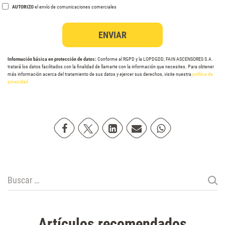
AUTORIZO
el envío de comunicaciones comerciales
Información básica en protección de datos:
Conforme al RGPD y la LOPDGDD, FAIN ASCENSORES S.A.
tratará los datos facilitados con la finalidad de llamarte con la información que necesites. Para obtener
más información acerca del tratamiento de sus datos y ejercer sus derechos, visite nuestra
política de
privacidad
Compartir en Facebook
Compartir en Twitter
Compartir en Linkedin
Compartir poremail
Compartir en Wh
Buscar:
Artículos recomendados