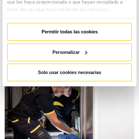
que les haya proporcionado o que hayan recopilado a
La contratación se producirá
únicamente con otra
partir del uso que haya hecho de sus servicios.
empresa conservadora
, y
Solo para parte del parque de ascensores
con los
Permitir todas las cookies
que tenga suscrito contrato de mantenimiento, pero
no para su totalidad.
Personalizar
Solo usar cookies necesarias