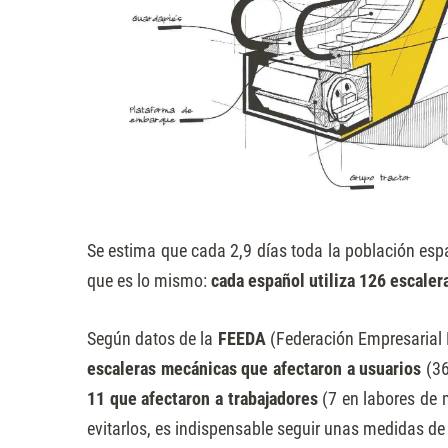
Presione
Control-
F10
para
abrir
un
menú
de
Se estima que cada 2,9 días toda la población esp
accesibilidad.
que es lo mismo:
cada español utiliza 126 escaler
Según datos de la
FEEDA
(Federación Empresarial
escaleras mecánicas que afectaron a usuarios
(36
11 que afectaron a trabajadores
(7 en labores de 
evitarlos, es indispensable seguir unas medidas de