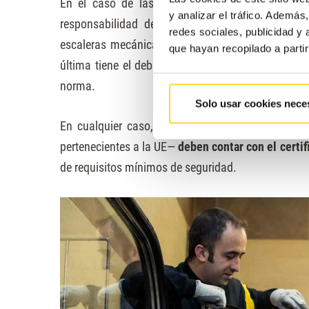
En el caso de las escaleras,
ningún organismo 
y analizar el tráfico. Ademá
responsabilidad de su correcto funcionamiento
redes sociales, publicidad y
escaleras mecánicas y sobre la
empresa
encarga
que hayan recopilado a parti
última tiene el deber de
informar en tiempo y f
norma.
Solo usar cookies nece
En cualquier caso, las escaleras mecánicas
—
co
pertenecientes a la UE
—
deben contar con el certi
de requisitos mínimos de seguridad.