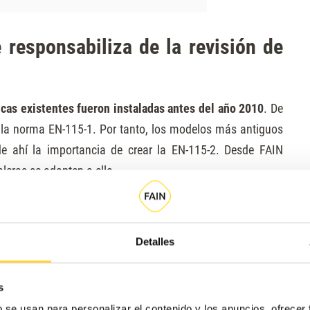
responsabiliza de la revisión de
cas existentes fueron instaladas antes del año 2010
. De
 la norma EN-115-1. Por tanto, los modelos más antiguos
de ahí la importancia de crear la EN-115-2. Desde FAIN
eras se adapten a ella.
án sometidas a
ninguna normativa en España de obligado
115-2 son meras recomendaciones.
No ocurre así con los
Detalles
aratos Elevadores (RAE)
,
todos ellos están sujetos a
a norma establecida en España.
s
b se usan para personalizar el contenido y los anuncios, ofrecer