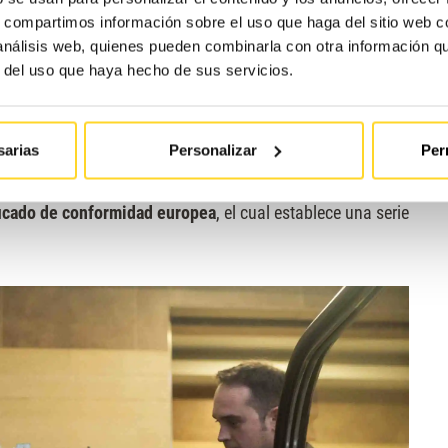
público es responsable de su revisión periódica
.
La
s, compartimos información sobre el uso que haga del sitio web 
 recae sobre los
propietarios
de la instalación de las
 análisis web, quienes pueden combinarla con otra información q
da del mantenimiento de las escaleras mecánicas. Esta
r del uso que haya hecho de sus servicios.
orma
de los puntos en los que existe incumplimiento de la
sarias
Personalizar
Per
mo cualquier otra máquina que se instale en los países
ficado de conformidad europea
, el cual establece una serie