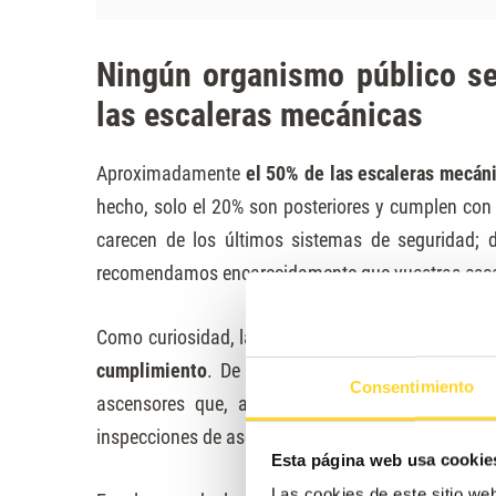
Ningún organismo público se 
las escaleras mecánicas
Aproximadamente
el 50% de las escaleras mecáni
hecho, solo el 20% son posteriores y cumplen con
carecen de los últimos sistemas de seguridad; 
recomendamos encarecidamente que vuestras escal
Como curiosidad, las escaleras mecánicas no est
cumplimiento
. De hecho, la EN-115-1 y la EN-
Consentimiento
ascensores que, a través del
Reglamento de Ap
inspecciones de ascensor regulares de acuerdo a l
Esta página web usa cookie
Las cookies de este sitio we