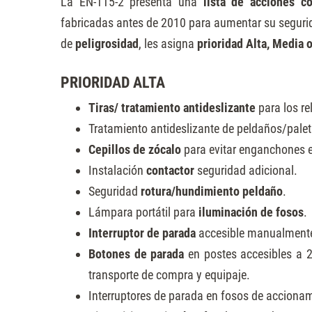
La EN-115-2 presenta una
lista de acciones c
fabricadas antes de 2010
para aumentar su seguri
de
peligrosidad
, les asigna
prioridad Alta, Media o
PRIORIDAD ALTA
Tiras/ tratamiento antideslizante
para los re
Tratamiento antideslizante de peldaños/palet
Cepillos de zócalo
para evitar enganchones en
Instalación
contactor
seguridad adicional.
Seguridad
rotura/hundimiento peldaño
.
Lámpara portátil para
iluminación de fosos
.
Interruptor de parada
accesible manualment
Botones de parada
en postes accesibles a 2
transporte de compra y equipaje.
Interruptores de parada en fosos de accionam