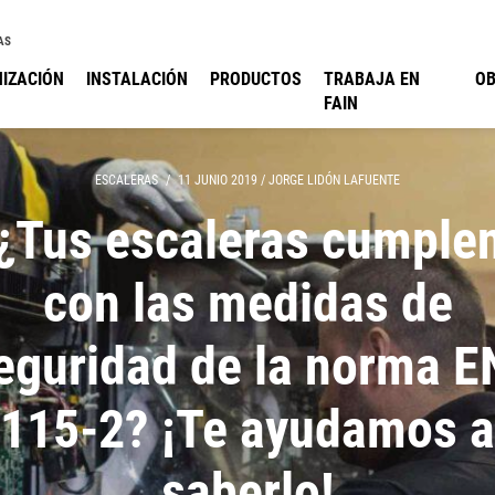
AS
IZACIÓN
INSTALACIÓN
PRODUCTOS
TRABAJA EN
O
FAIN
ESCALERAS
/
11 JUNIO 2019
/
JORGE LIDÓN LAFUENTE
¿Tus escaleras cumple
con las medidas de
eguridad de la norma E
115-2? ¡Te ayudamos a
saberlo!