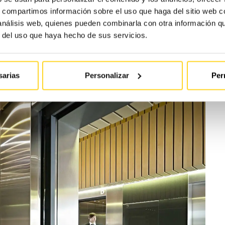
e seguridad evolucionan, y un chasis moderno exige
s, compartimos información sobre el uso que haga del sitio web 
unto, actualizar los buffers garantiza el cumplimiento con
 análisis web, quienes pueden combinarla con otra información q
r del uso que haya hecho de sus servicios.
a modernización parcial, sin revisar este tipo de detalles
 propio con los buffers), puede salir muy caro. Si más
sarias
Personalizar
Per
as molestias) serán mayores.