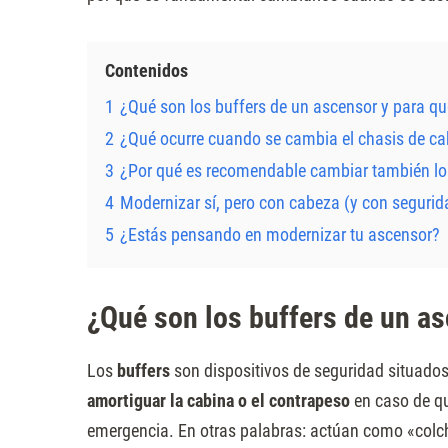
Presione
Control-
Contenidos
F10
1
¿Qué son los buffers de un ascensor y para qu
para
abrir
2
¿Qué ocurre cuando se cambia el chasis de ca
un
3
¿Por qué es recomendable cambiar también los
menú
4
Modernizar sí, pero con cabeza (y con segurid
de
5
¿Estás pensando en modernizar tu ascensor?
accesibilidad.
¿Qué son los buffers de un as
Los
buffers
son dispositivos de seguridad situados 
amortiguar la cabina o el contrapeso
en caso de qu
emergencia. En otras palabras: actúan como «colc