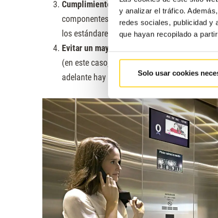
Cumplimiento de la normativa
: las normas d
y analizar el tráfico. Ademá
componentes que estén a su altura. En este p
redes sociales, publicidad y
los estándares de seguridad vigentes.
que hayan recopilado a parti
Evitar un mayor coste a largo plazo
: hacer un
(en este caso, sustituir el chasis sin hacer lo
Solo usar cookies nece
adelante hay que reintervenir, los costes (y l