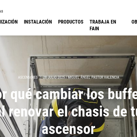
AS
IZACIÓN
INSTALACIÓN
PRODUCTOS
TRABAJA EN
O
FAIN
ASCENSORES
/
28 JULIO 2025
/
MIGUEL ÁNGEL PASTOR VALENCIA
r qué cambiar los buff
al renovar el chasis de t
ascensor