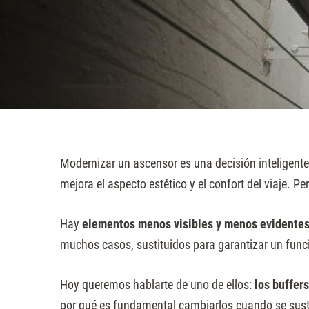
sitio
web
a
las
personas
con
discapacidad
visual
Modernizar un ascensor es una decisión inteligente:
que
mejora el aspecto estético y el confort del viaje. 
están
usando
Hay
elementos menos visibles y menos evidente
un
muchos casos, sustituidos para garantizar un func
lector
de
Hoy queremos hablarte de uno de ellos:
los buffers
pantalla;
por qué es fundamental cambiarlos cuando se sust