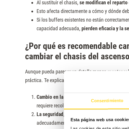
Al sustituir el chasis,
se modifican el reparto
Esto afecta directamente a cómo y dónde deb
Si los buffers existentes no están correctame
capacidad adecuada,
pierden eficacia y la s
¿Por qué es recomendable cam
cambiar el chasis del ascens
Aunque pueda parecer un detalle menor, mantener 
práctica. Te explicamos las razones:
Cambio en la geometría del sistema
: el nue
Consentimiento
requiere recolocar los buffers o sustituirlos 
La seguridad, una prioridad
: si los buffers 
Esta página web usa cookie
adecuadamente el impacto, pueden provocar 
Las cookies de este sitio we