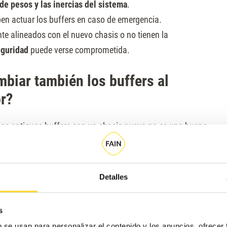
 de pesos y las inercias del sistema
.
en actuar los buffers en caso de emergencia.
nte alineados con el nuevo chasis o no tienen la
eguridad
puede verse comprometida.
biar también los buffers al
or?
los antiguos buffers con un chasis nuevo no es una buena
vo chasis puede tener una configuración diferente, lo que
Detalles
por otros más coherentes con el nuevo diseño.
no están correctamente alineados o no absorben
s
daños en la cabina o lesiones en caso de emergencia.
b se usan para personalizar el contenido y los anuncios, ofrecer