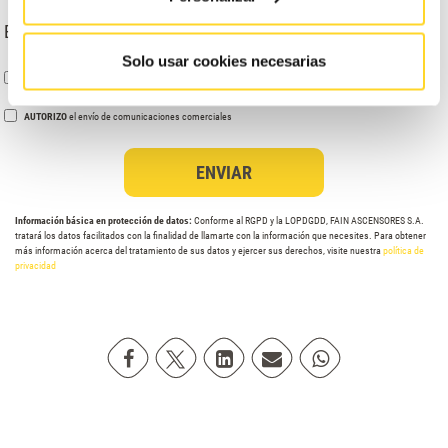
Escribe tu dirección
Solo usar cookies necesarias
ENTIENDO Y ACEPTO
el tratamiento de mis datos tal y como se describe anteriormente y se explica
con mayor detalle en la Política de Privacidad.
AUTORIZO
el envío de comunicaciones comerciales
Información básica en protección de datos:
Conforme al RGPD y la LOPDGDD, FAIN ASCENSORES S.A.
tratará los datos facilitados con la finalidad de llamarte con la información que necesites. Para obtener
más información acerca del tratamiento de sus datos y ejercer sus derechos, visite nuestra
política de
privacidad
Compartir en Facebook
Compartir en Twitter
Compartir en Linkedin
Compartir poremail
Compartir en Wh