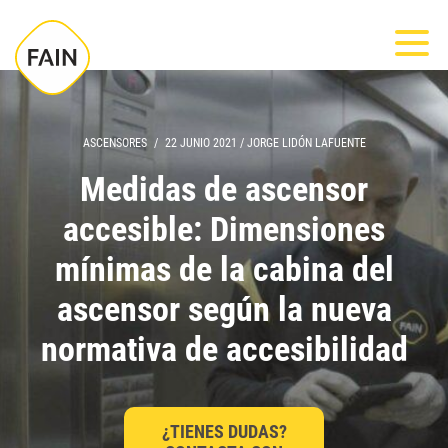
Nota:
Most
este
sitio
web
incluye
ASCENSORES
/
22 JUNIO 2021
/
JORGE LIDÓN LAFUENTE
un
Medidas de ascensor
sistema
accesible: Dimensiones
de
accesibilidad.
mínimas de la cabina del
ascensor según la nueva
normativa de accesibilidad
¿TIENES DUDAS?