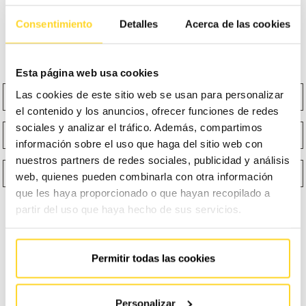
Para que podamos ayudarte de la forma más rápida y
Consentimiento
Detalles
Acerca de las cookies
efectiva posible, puedes rellenar el siguiente formulario
¡Estaremos encantados de responderte!
Esta página web usa cookies
Nombre
Apellidos
Las cookies de este sitio web se usan para personalizar
el contenido y los anuncios, ofrecer funciones de redes
sociales y analizar el tráfico. Además, compartimos
Email
Teléfono
información sobre el uso que haga del sitio web con
nuestros partners de redes sociales, publicidad y análisis
¿Qué función te describe mejor?
Selecciona un producto
web, quienes pueden combinarla con otra información
que les haya proporcionado o que hayan recopilado a
partir del uso que haya hecho de sus servicios.
Permitir todas las cookies
Personalizar