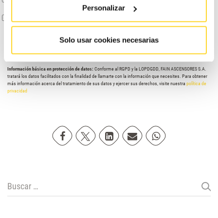
Personalizar
con mayor detalle en la Política de Privacidad.
AUTORIZO
el envío de comunicaciones comerciales
Solo usar cookies necesarias
Información básica en protección de datos:
Conforme al RGPD y la LOPDGDD, FAIN ASCENSORES S.A.
tratará los datos facilitados con la finalidad de llamarte con la información que necesites. Para obtener
más información acerca del tratamiento de sus datos y ejercer sus derechos, visite nuestra
política de
privacidad
Compartir en Facebook
Compartir en Twitter
Compartir en Linkedin
Compartir poremail
Compartir en Wh
Buscar: