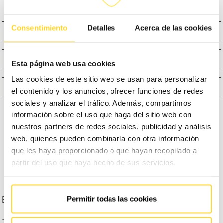
Nombre
Apellidos
Consentimiento
Detalles
Acerca de las cookies
Email
Teléfono
Esta página web usa cookies
Las cookies de este sitio web se usan para personalizar
¿Qué función te describe mejor?
Selecciona un producto
el contenido y los anuncios, ofrecer funciones de redes
sociales y analizar el tráfico. Además, compartimos
información sobre el uso que haga del sitio web con
nuestros partners de redes sociales, publicidad y análisis
web, quienes pueden combinarla con otra información
que les haya proporcionado o que hayan recopilado a
partir del uso que haya hecho de sus servicios.
Permitir todas las cookies
Escribe tu dirección
ENTIENDO Y ACEPTO
el tratamiento de mis datos tal y como se describe anteriormente y se explica