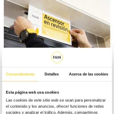
Modernización de ascensores y
Consentimiento
Detalles
Acerca de las cookies
equipos
Esta página web usa cookies
Acabar con los ruidos molestos, reducir el consumo
Las cookies de este sitio web se usan para personalizar
energético o lograr un ascensor más accesible. Son solo
el contenido y los anuncios, ofrecer funciones de redes
algunas de las razones para modernizar tu equipo (es
sociales y analizar el tráfico. Además, compartimos