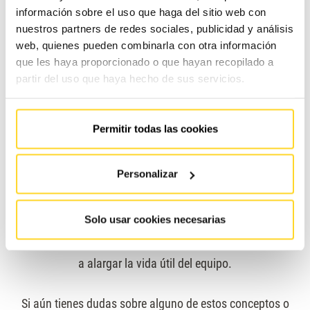
información sobre el uso que haga del sitio web con
decir, para actualizar ciertos aspectos o
componentes que
nuestros partners de redes sociales, publicidad y análisis
se desgastan y/o degradan
con el uso o con el paso del
web, quienes pueden combinarla con otra información
tiempo).
que les haya proporcionado o que hayan recopilado a
partir del uso que haya hecho de sus servicios.
Modernizando ganas en rendimiento, comodidad y/o
estética sin llegar a sustituir por completo el equipo (y sin
Permitir todas las cookies
hacer un desembolso económico tan importante).
Personalizar
Además, la modernización a tiempo de un equipo
contribuye a cumplir con la normativa vigente, aumentar la
Solo usar cookies necesarias
seguridad de los viajeros, disminuir el número de avisos
por averías, ahorrar en costes de reparación y, en definitiva,
a alargar la vida útil del equipo.
Si aún tienes dudas sobre alguno de estos conceptos o