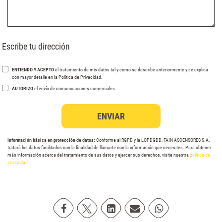
Escribe tu dirección
ENTIENDO Y ACEPTO
el tratamiento de mis datos tal y como se describe anteriormente y se explica
con mayor detalle en la Política de Privacidad.
AUTORIZO
el envío de comunicaciones comerciales
Información básica en protección de datos:
Conforme al RGPD y la LOPDGDD, FAIN ASCENSORES S.A.
tratará los datos facilitados con la finalidad de llamarte con la información que necesites. Para obtener
más información acerca del tratamiento de sus datos y ejercer sus derechos, visite nuestra
política de
privacidad
Compartir en Facebook
Compartir en Twitter
Compartir en Linkedin
Compartir poremail
Compartir en Wh