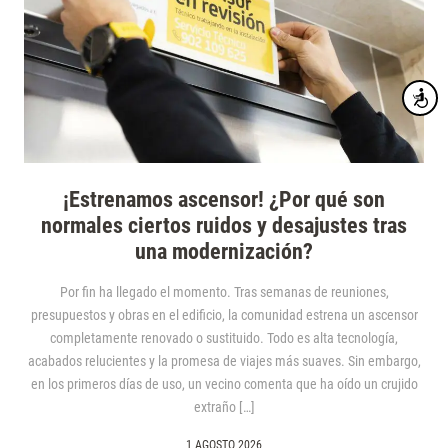
Accesibi
¡Estrenamos ascensor! ¿Por qué son
normales ciertos ruidos y desajustes tras
una modernización?
Por fin ha llegado el momento. Tras semanas de reuniones,
presupuestos y obras en el edificio, la comunidad estrena un ascensor
completamente renovado o sustituido. Todo es alta tecnología,
acabados relucientes y la promesa de viajes más suaves. Sin embargo,
en los primeros días de uso, un vecino comenta que ha oído un crujido
extraño […]
1 AGOSTO 2026