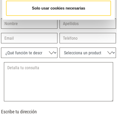
que está en juego es tu
seguridad
y la de los tuyos!
Solo usar cookies necesarias
Nombre
Apellidos
Email
Teléfono
¿Qué función te describe mejor?
Selecciona un producto
Escribe tu dirección