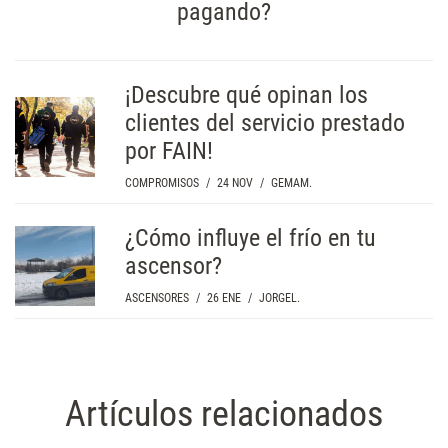
pagando?
¡Descubre qué opinan los
clientes del servicio prestado
por FAIN!
COMPROMISOS
/
24 NOV
/
GEMAM.
¿Cómo influye el frío en tu
ascensor?
ASCENSORES
/
26 ENE
/
JORGEL.
Artículos relacionados