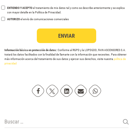
ENTIENDO Y ACEPTO
el tratamiento de mis datos tal y como se describe anteriormente y se explica
con mayor detalle en la Política de Privacidad.
AUTORIZO
el envío de comunicaciones comerciales
Información básica en protección de datos:
Conforme al RGPD y la LOPDGDD, FAIN ASCENSORES S.A.
tratará los datos facilitados con la finalidad de llamarte con la información que necesites. Para obtener
más información acerca del tratamiento de sus datos y ejercer sus derechos, visite nuestra
política de
privacidad
Compartir en Facebook
Compartir en Twitter
Compartir en Linkedin
Compartir poremail
Compartir en Wh
Buscar: