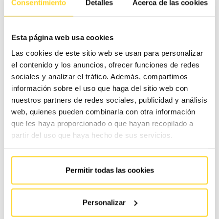
Consentimiento
Detalles
Acerca de las cookies
todos los usuarios. Además, un buen uso reduce las
interrupciones, mejora la seguridad y contribuye a
Esta página web usa cookies
disminuir los costes asociados a las reparaciones.
Las cookies de este sitio web se usan para personalizar
el contenido y los anuncios, ofrecer funciones de redes
Desde FAIN Ascensores insistimos en que el
sociales y analizar el tráfico. Además, compartimos
mantenimiento profesional es esencial, pero
el uso
información sobre el uso que haga del sitio web con
nuestros partners de redes sociales, publicidad y análisis
responsable por parte de los usuarios marca una gran
web, quienes pueden combinarla con otra información
diferencia
. Al igual que un coche o un dispositivo móvil, tu
que les haya proporcionado o que hayan recopilado a
ascensor no deja de ser una máquina. Tratarlo con cuidado
partir del uso que haya hecho de sus servicios.
es una inversión a largo plazo que permite
alargar su vida
útil
y garantizar un funcionamiento óptimo durante
Permitir todas las cookies
muchos años.
Si tienes dudas, te invitamos a consultar todos nuestros
Personalizar
consejos de seguridad y civismo al usar tu ascensor
.¡Lo