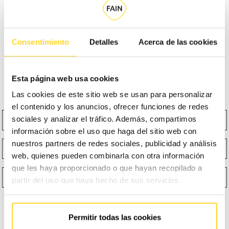
delante de ella). No dudes en confiar en nosotros para la
instalación, puesta en marcha, mantenimiento y/o
Consentimiento
Detalles
Acerca de las cookies
modernización de tus equipos.
Cuéntanos tus necesidades y, juntos, encontraremos la
Esta página web usa cookies
solución que mejor se adapte a ti.
Las cookies de este sitio web se usan para personalizar
el contenido y los anuncios, ofrecer funciones de redes
Nombre
Apellidos
sociales y analizar el tráfico. Además, compartimos
información sobre el uso que haga del sitio web con
nuestros partners de redes sociales, publicidad y análisis
Email
Teléfono
web, quienes pueden combinarla con otra información
que les haya proporcionado o que hayan recopilado a
¿Qué función te describe mejor?
Selecciona un producto
partir del uso que haya hecho de sus servicios.
Permitir todas las cookies