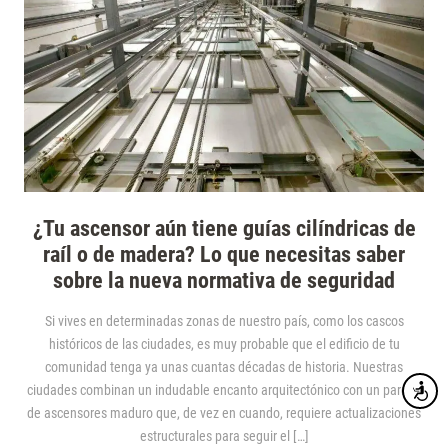
¿Tu ascensor aún tiene guías cilíndricas de
raíl o de madera? Lo que necesitas saber
sobre la nueva normativa de seguridad
Si vives en determinadas zonas de nuestro país, como los cascos
históricos de las ciudades, es muy probable que el edificio de tu
comunidad tenga ya unas cuantas décadas de historia. Nuestras
ciudades combinan un indudable encanto arquitectónico con un parque
Accesibi
de ascensores maduro que, de vez en cuando, requiere actualizaciones
estructurales para seguir el […]