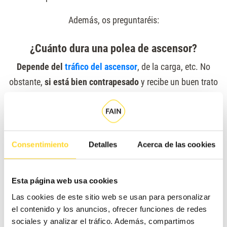
Además, os preguntaréis:
¿Cuánto dura una polea de ascensor?
Depende del
tráfico del ascensor
, de la carga, etc. No
obstante,
si está bien contrapesado
y recibe un buen trato
(esto es, si el equipo no se sobrecarga)
la polea puede
durar de 6 a 8 años
.
¿Quién revisa las poleas en un ascensor?
Consentimiento
Detalles
Acerca de las cookies
Son elementos que se revisan con frecuencia. Por un lado,
durante las operaciones de mantenimiento por parte del
Esta página web usa cookies
técnico de mantenimiento
. Además es uno de los
Las cookies de este sitio web se usan para personalizar
elementos que revisa el auditor del Organismo de
el contenido y los anuncios, ofrecer funciones de redes
Control Autorizado
durante la
Inspección Periódica
sociales y analizar el tráfico. Además, compartimos