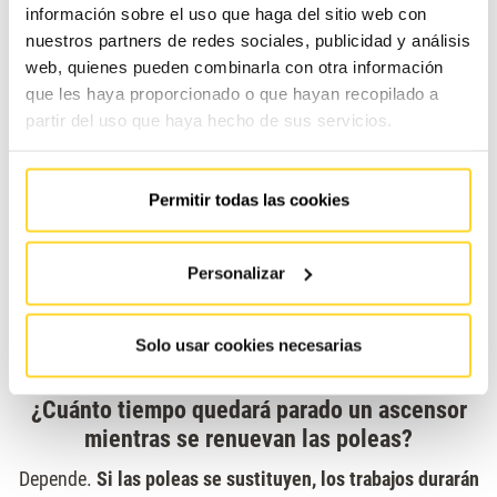
información sobre el uso que haga del sitio web con
Obligatoria (IPO)
.
nuestros partners de redes sociales, publicidad y análisis
web, quienes pueden combinarla con otra información
¿Qué hace que una polea se desgaste antes de
que les haya proporcionado o que hayan recopilado a
tiempo?
partir del uso que haya hecho de sus servicios.
El exceso de carga con respecto a su carga nominal
.
También si los cables tienen algún defecto (por ejemplo,
Permitir todas las cookies
que estén oxidados) el desgaste se va a acelerar o una
gran diferencia entre la tensión de cada cable de tracción
Personalizar
del ascensor.
Si un cable está mal ajustado
y está más
tensionado que el resto,
provocará un desgaste prematuro
Solo usar cookies necesarias
del canal de la polea
, provocando su hundimiento..
¿Cuánto tiempo quedará parado un ascensor
mientras se renuevan las poleas?
Depende.
Si las poleas se sustituyen, los trabajos durarán