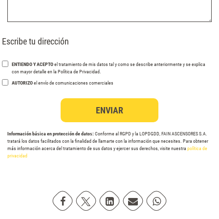
Escribe tu dirección
ENTIENDO Y ACEPTO
el tratamiento de mis datos tal y como se describe anteriormente y se explica
con mayor detalle en la Política de Privacidad.
AUTORIZO
el envío de comunicaciones comerciales
Información básica en protección de datos:
Conforme al RGPD y la LOPDGDD, FAIN ASCENSORES S.A.
tratará los datos facilitados con la finalidad de llamarte con la información que necesites. Para obtener
más información acerca del tratamiento de sus datos y ejercer sus derechos, visite nuestra
política de
privacidad
Compartir en Facebook
Compartir en Twitter
Compartir en Linkedin
Compartir poremail
Compartir en Wh