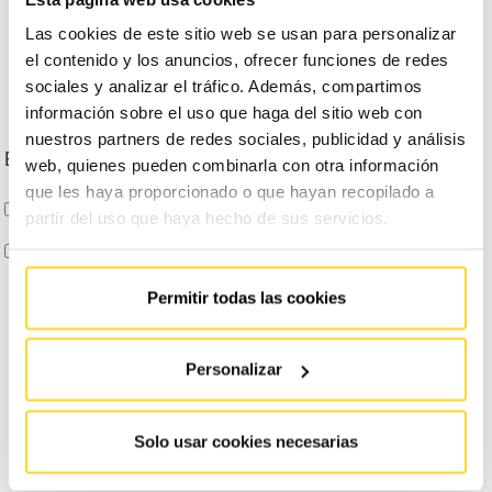
Las cookies de este sitio web se usan para personalizar
el contenido y los anuncios, ofrecer funciones de redes
sociales y analizar el tráfico. Además, compartimos
información sobre el uso que haga del sitio web con
nuestros partners de redes sociales, publicidad y análisis
Escribe tu dirección
web, quienes pueden combinarla con otra información
que les haya proporcionado o que hayan recopilado a
ENTIENDO Y ACEPTO
el tratamiento de mis datos tal y como se describe anteriormente y se explica
partir del uso que haya hecho de sus servicios.
con mayor detalle en la Política de Privacidad.
AUTORIZO
el envío de comunicaciones comerciales
Permitir todas las cookies
Personalizar
Información básica en protección de datos:
Conforme al RGPD y la LOPDGDD, FAIN ASCENSORES S.A.
tratará los datos facilitados con la finalidad de llamarte con la información que necesites. Para obtener
más información acerca del tratamiento de sus datos y ejercer sus derechos, visite nuestra
política de
privacidad
Solo usar cookies necesarias