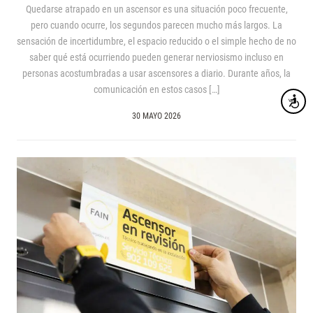
Quedarse atrapado en un ascensor es una situación poco frecuente,
pero cuando ocurre, los segundos parecen mucho más largos. La
sensación de incertidumbre, el espacio reducido o el simple hecho de no
saber qué está ocurriendo pueden generar nerviosismo incluso en
personas acostumbradas a usar ascensores a diario. Durante años, la
comunicación en estos casos […]
Accesibi
30 MAYO 2026