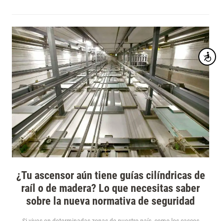
Accesibi
¿Tu ascensor aún tiene guías cilíndricas de
raíl o de madera? Lo que necesitas saber
sobre la nueva normativa de seguridad
Si vives en determinadas zonas de nuestro país, como los cascos