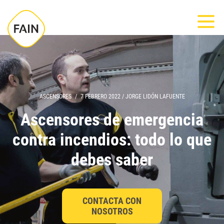
Nota:
Most
este
sitio
web
incluye
un
sistema
ASCENSORES
/
7 FEBRERO 2022
/
JORGE LIDÓN LAFUENTE
de
Ascensores de emergencia
accesibilidad.
contra incendios: todo lo que
debes saber
CONTACTA CON
NOSOTROS