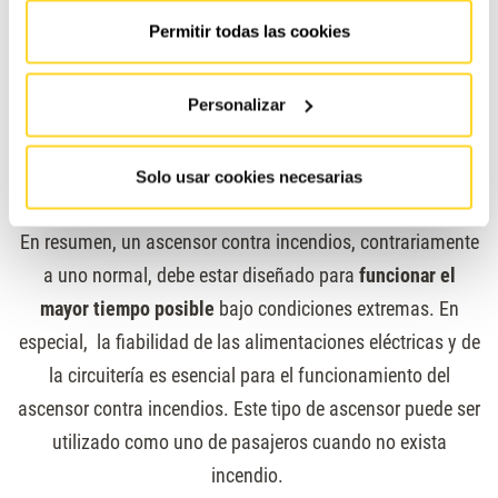
Deben
alcanzar el rellano más alto
desde el nivel de
Permitir todas las cookies
acceso de bomberos
en menos de 60 segundos
contados desde el cierre de puertas. Para los
Personalizar
ascensores de recorrido mayor a 200 metros, este
tiempo se puede incrementar en 1 segundo por cada
3 metros de altura de viaje adicional.
Solo usar cookies necesarias
En resumen, un ascensor contra incendios, contrariamente
a uno normal, debe estar diseñado para
funcionar el
mayor tiempo posible
bajo condiciones extremas. En
especial, la fiabilidad de las alimentaciones eléctricas y de
la circuitería es esencial para el funcionamiento del
ascensor contra incendios. Este tipo de ascensor puede ser
utilizado como uno de pasajeros cuando no exista
incendio.