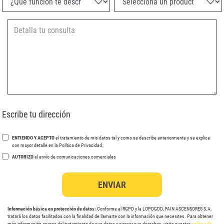
Escribe tu dirección
ENTIENDO Y ACEPTO
el tratamiento de mis datos tal y como se describe anteriormente y se explica
con mayor detalle en la Política de Privacidad.
AUTORIZO
el envío de comunicaciones comerciales
Información básica en protección de datos:
Conforme al RGPD y la LOPDGDD, FAIN ASCENSORES S.A.
tratará los datos facilitados con la finalidad de llamarte con la información que necesites. Para obtener
más información acerca del tratamiento de sus datos y ejercer sus derechos, visite nuestra
política de