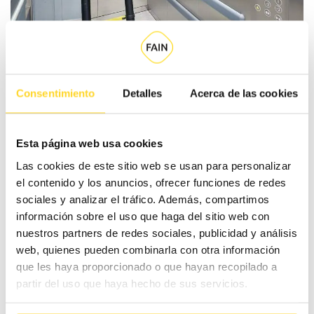
Consentimiento
Detalles
Acerca de las cookies
Esta página web usa cookies
Otros requisitos de los
Las cookies de este sitio web se usan para personalizar
ascensores contra incendios
el contenido y los anuncios, ofrecer funciones de redes
sociales y analizar el tráfico. Además, compartimos
información sobre el uso que haga del sitio web con
Los ascensores contra incendios, o para bomberos,
nuestros partners de redes sociales, publicidad y análisis
deben poder activarse mediante
una señal específica
web, quienes pueden combinarla con otra información
que llegue a la maniobra del ascensor en caso de
que les haya proporcionado o que hayan recopilado a
incendio.
partir del uso que haya hecho de sus servicios.