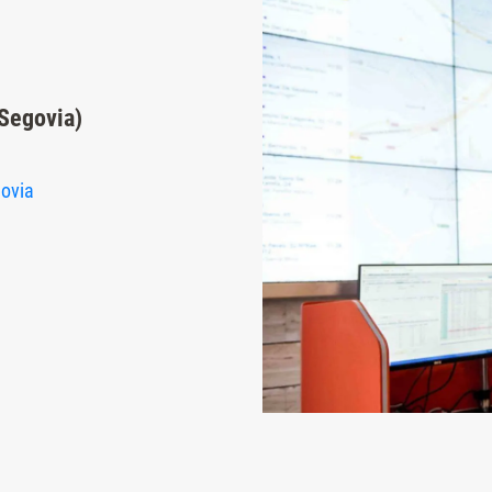
 Segovia)
govia