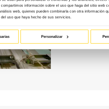
s, compartimos información sobre el uso que haga del sitio web 
 análisis web, quienes pueden combinarla con otra información q
Si tu ascens
r del uso que haya hecho de sus servicios.
suele haber
modernizac
sarias
Personalizar
Per
haremos una
ofrecert