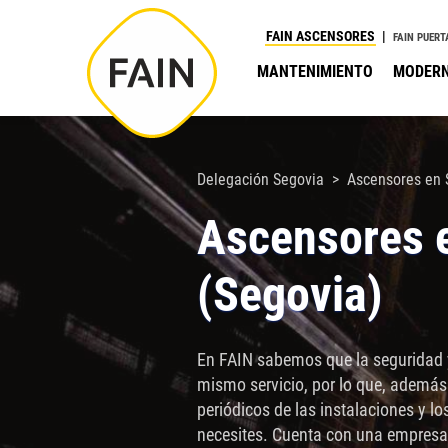
Nota:
FAIN ASCENSORES
FAIN PUERT
este
MANTENIMIENTO
MODERN
sitio
web
incluye
un
Delegación Segovia
Ascensores en 
sistema
Ascensores 
de
accesibilidad.
(Segovia)
Presione
Control-
F11
En FAIN sabemos que la seguridad y
para
mismo servicio, por lo que, además
ajustar
periódicos de las instalaciones y l
el
necesites. Cuenta con una empresa 