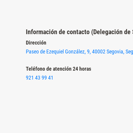
Presione
Control-
F10
Información de contacto (Delegación de
para
abrir
Dirección
un
Paseo de Ezequiel González, 9, 40002 Segovia, Se
menú
de
Teléfono de atención 24 horas
accesibilidad.
921 43 99 41