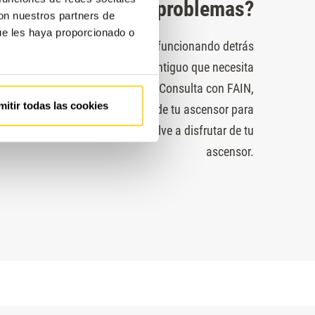
problemas?
con nuestros partners de
ue les haya proporcionado o
or pasa más tiempo parado que funcionando detrás
 siempre o bien un equipo muy antiguo que necesita
iones o un mal mantenimiento. Consulta con FAIN,
mitir todas las cookies
 auditoría completa y gratuita de tu ascensor para
e la solución más adecuada. Vuelve a disfrutar de tu
ascensor.