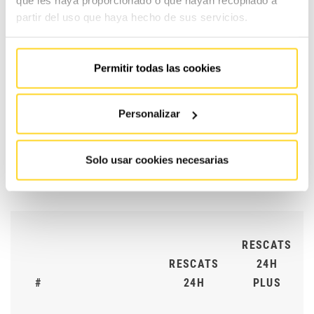
que les haya proporcionado o que hayan recopilado a
CONTRACTE
CONTRA
partir del uso que haya hecho de sus servicios.
#
ESSENTIAL
MAX
Permitir todas las cookies
Selecciona la teva
0%
30%
1
cobertura en peces
Personalizar
Solo usar cookies necesarias
RESCATS
RESCATS
24H
#
24H
PLUS