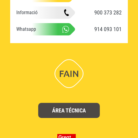
900 373 282
Informació
914 093 101
Whatsapp
ÁREA TÉCNICA