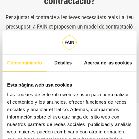
contractació?
Per ajustar el contracte a les teves necessitats reals i al teu
pressupost, a FAIN et proposem un model de contractació
flexible, en què seleccionaràs per separat la cobertura de
peces, és a dir, els recanvis que s'inclouen sense cost
addicional al teu contracte, i els horaris de servei.
Consentimiento
Detalles
Acerca de las cookies
CONTACTA AMB
NOSALTRES
Esta página web usa cookies
Las cookies de este sitio web se usan para personalizar
el contenido y los anuncios, ofrecer funciones de redes
sociales y analizar el tráfico. Además, compartimos
información sobre el uso que haga del sitio web con
nuestros partners de redes sociales, publicidad y análisis
web, quienes pueden combinarla con otra información