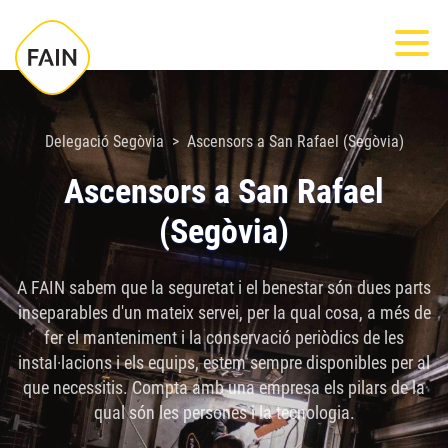
Nota:
Most
este
sitio
web
incluye
Delegació Segòvia
Ascensors a San Rafael (Segòvia)
un
Ascensors a San Rafael
sistema
(Segòvia)
de
accesibilidad.
A FAIN sabem que la seguretat i el benestar són dues parts
inseparables d'un mateix servei, per la qual cosa, a més de
fer el manteniment i la conservació periòdics de les
instal·lacions i els equips, estem sempre disponibles per al
que necessitis. Compta amb una empresa els pilars de la
qual són les persones i la tecnologia.