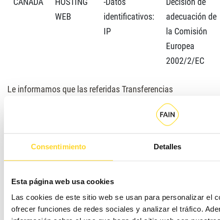
CANADÁ
HOSTING
-Datos
Decisión de
WEB
identificativos:
adecuación de
IP
la Comisión
Europea
2002/2/EC
Le informamos que las referidas Transferencias
Internacionales de Datos no están basadas en una
decisión de adecuación de la Comisión Europea ni en el
ofrecimiento de garantías adecuadas, por lo que, no
Consentimiento
Detalles
cuentan con un nivel idóneo de protección de conformidad
con lo dispuesto por el RGPD. A los efectos oportunos, le
informamos que este hecho puede conllevar ciertos riesgos
Esta página web usa cookies
para la protección de sus datos de carácter personal.
Las cookies de este sitio web se usan para personalizar el c
Dichos riesgos derivados pueden incluir que no exista una
ofrecer funciones de redes sociales y analizar el tráfico. 