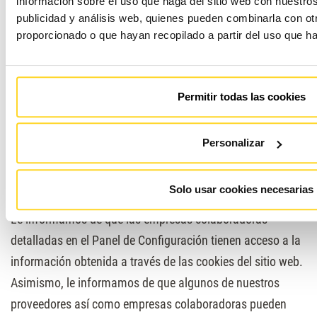
información sobre el uso que haga del sitio web con nuestros
autoridad supervisora de protección equivalente y/o unos
publicidad y análisis web, quienes pueden combinarla con ot
principios de protección de tratamiento de datos y/o unos
proporcionado o que hayan recopilado a partir del uso que h
derechos de protección de los interesados equivalentes.
Para más información, visite nuestra
política de
Permitir todas las cookies
privacidad
.
Personalizar
DESTINATARIOS DE LA
INFORMACIÓN
Solo usar cookies necesarias
Le informamos de que las empresas colaboradoras
detalladas en el Panel de Configuración tienen acceso a la
información obtenida a través de las cookies del sitio web.
Asimismo, le informamos de que algunos de nuestros
proveedores así como empresas colaboradoras pueden