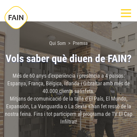
Nota:
Most
este
sitio
web
incluye
Qui Som
Premsa
un
Vols saber què diuen de FAIN?
sistema
de
Més de 60 anys d'experiència i presència a 4 països:
accesibilidad.
Espanya, França, Bèlgica, Irlanda i Gibraltar amb més de
40.000 clients satisfets.
Mitjans de comunicació de la talla d'El País, El Mundo,
Expansión, La Vanguardia o La Sexta s'han fet ressò de la
nostra feina. Fins i tot participem al programa de TV El Cap
Infiltrat!