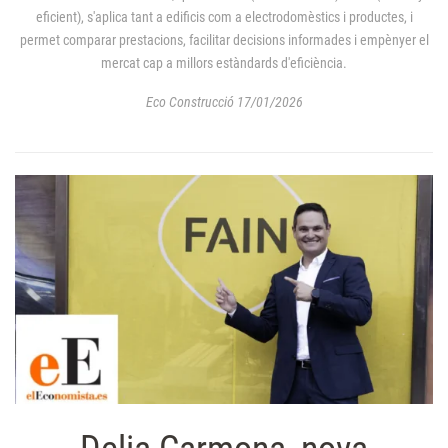
eficient), s'aplica tant a edificis com a electrodomèstics i productes, i
permet comparar prestacions, facilitar decisions informades i empènyer el
mercat cap a millors estàndards d'eficiència.
Eco Construcció 17/01/2026