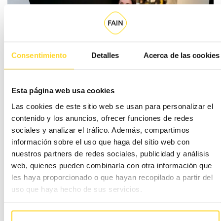
Consentimiento
Detalles
Acerca de las cookies
Grup FAIN nomena Miguel
Esta página web usa cookies
Gómez nou CEO
Las cookies de este sitio web se usan para personalizar el
contenido y los anuncios, ofrecer funciones de redes
Gómez relleva en el càrrec Rafael Fernández, que, després de més d'onze
sociales y analizar el tráfico. Además, compartimos
anys al capdavant de la companyia, hi seguirà vinculat com a assessor
información sobre el uso que haga del sitio web con
extern del Consell d'Administració.
nuestros partners de redes sociales, publicidad y análisis
web, quienes pueden combinarla con otra información que
RRHH Press 27/01/2026
les haya proporcionado o que hayan recopilado a partir del
uso que haya hecho de sus servicios.