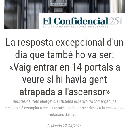
La resposta excepcional d'un
dia que també ho va ser:
«Vaig entrar en 14 portals a
veure si hi havia gent
atrapada a l'ascensor»
Després del zero energètic, el sistema espanyol va començar una
recuperació exemplar a escala tècnica, però també gràcies a la resposta de
ciutadans del carrer.
El Mundo 27/04/2026