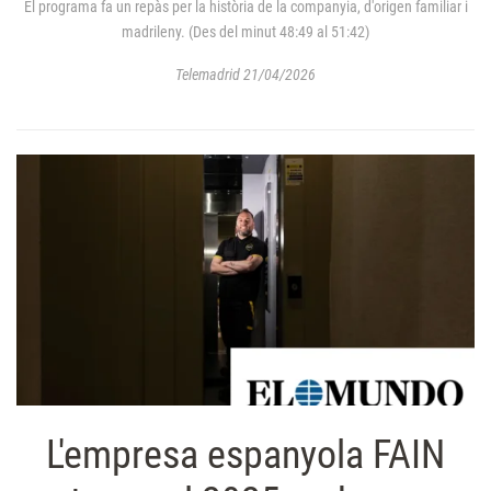
El programa fa un repàs per la història de la companyia, d'origen familiar i
madrileny. (Des del minut 48:49 al 51:42)
Telemadrid 21/04/2026
L'empresa espanyola FAIN