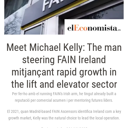
Meet Michael Kelly: The man
steering FAIN Ireland
mitjançant rapid growth in
the lift and elevator sector
Per fer-ho amb el running FAIN's Irish arm, he tingut already built a
reputació per comercial acumen i per mentoring futures líders.
El 2021, quan Madrid-based FAIN Ascensors identifica Ireland com a key
growth market, Kelly was the natural choice to lead the local operation.