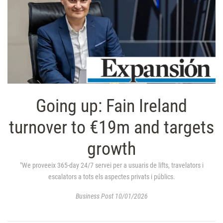
Going up: Fain Ireland
turnover to €19m and targets
growth
"We proveeix 365-day 24/7 servei per a usuaris de lifts, travelators i
escalators a tots els aspectes privats i públics.
Business Post 10/01/2026