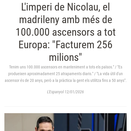
L'imperi de Nicolau, el
madrileny amb més de
100.000 ascensors a tot
Europa: "Facturem 256
milions"
Tenim uns 100.000 ascensors en manteniment a tots els països." / "Es
produeixen aproximadament 25 atrapaments diaris." / "La vida útil d'un
ascensor és de 20 anys, però a la pràctica la gent els utilitza fins a 50 anys".
L'Espanyol 12/01/2026