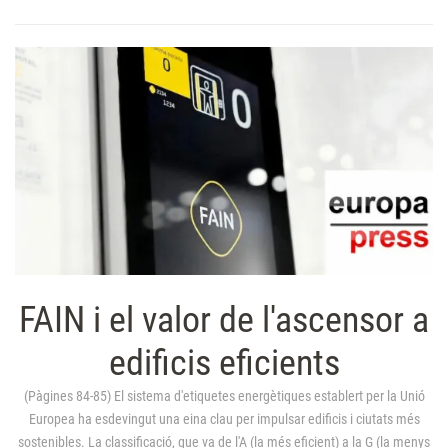
FAIN i el valor de l'ascensor a
edificis eficients
(Pàgines 84-85) El sistema d'etiquetes energètiques establert per la Unió
Europea ha esdevingut una eina clau per impulsar edificis i ciutats més
sostenibles. La classificació, que va de l'A (la més eficient) a la G (la menys