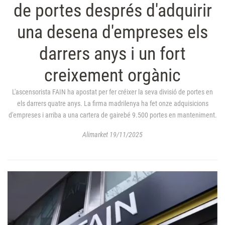
de portes després d'adquirir
una desena d'empreses els
darrers anys i un fort
creixement orgànic
L'ascensorista FAIN ha apostat per fer créixer la seva divisió de portes en
els darrers quatre anys. La firma madrilenya ha fet onze adquisicions
d'empreses i arriba a una cartera de gairebé 9.500 portes en manteniment.
Alimarket 19/11/2025