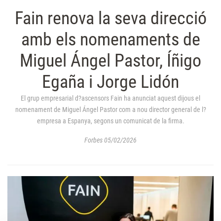
Fain renova la seva direcció
amb els nomenaments de
Miguel Ángel Pastor, Íñigo
Egaña i Jorge Lidón
El grup empresarial d?ascensors Fain ha anunciat aquest dijous el
nomenament de Miguel Ángel Pastor com a nou director general de l?
empresa a Espanya, segons un comunicat de la firma.
Forbes 05/02/2026