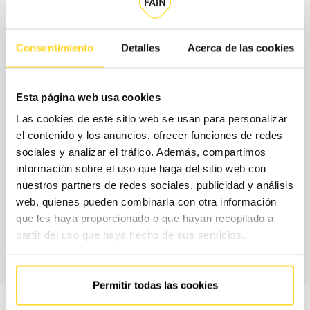
Quines són les modalitats de
Consentimiento
Detalles
Acerca de las cookies
contractació?
Per ajustar el contracte a les teves necessitats reals i al teu
Esta página web usa cookies
pressupost, a FAIN et proposem un model de contractació
Las cookies de este sitio web se usan para personalizar
flexible, en què seleccionaràs per separat la cobertura de
el contenido y los anuncios, ofrecer funciones de redes
sociales y analizar el tráfico. Además, compartimos
peces, és a dir, els recanvis que s'inclouen sense cost
información sobre el uso que haga del sitio web con
addicional al teu contracte, i els horaris de servei.
nuestros partners de redes sociales, publicidad y análisis
web, quienes pueden combinarla con otra información
que les haya proporcionado o que hayan recopilado a
CONTACTA AMB
NOSALTRES
partir del uso que haya hecho de sus servicios.
Permitir todas las cookies