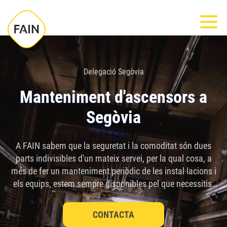
Nota:
Most
este
sitio
web
incluye
Delegació Segòvia
un
Manteniment d'ascensors a
sistema
Segòvia
de
accesibilidad.
A FAIN sabem que la seguretat i la comoditat són dues
parts indivisibles d'un mateix servei, per la qual cosa, a
més de fer un manteniment periòdic de les instal·lacions i
els equips, estem sempre disponibles pel que necessitis.
CONTACTA