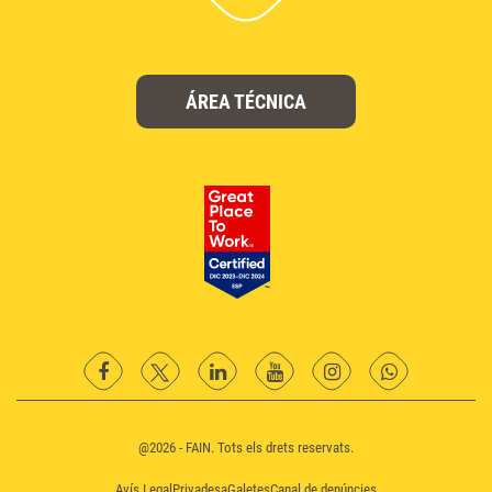
ÁREA TÉCNICA
facebook
twitter
Linkedin
YouTube
instagram
Whatsapp
@2026 - FAIN. Tots els drets reservats.
Avís Legal
Privadesa
Galetes
Canal de denúncies