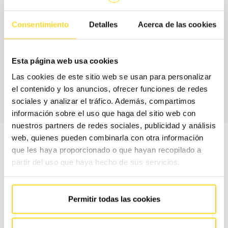
la cobertura de piezas, es decir, los repuesto que se
Consentimiento
Detalles
Acerca de las cookies
incluyen sin coste adicional en tu contrato, y los horarios
de servicio.
Esta página web usa cookies
CONTACTA CON
Las cookies de este sitio web se usan para personalizar
NOSOTROS
el contenido y los anuncios, ofrecer funciones de redes
sociales y analizar el tráfico. Además, compartimos
información sobre el uso que haga del sitio web con
nuestros partners de redes sociales, publicidad y análisis
web, quienes pueden combinarla con otra información
que les haya proporcionado o que hayan recopilado a
partir del uso que haya hecho de sus servicios.
CONTRATO
CONTRA
Permitir todas las cookies
#
ESSENTIAL
MAX