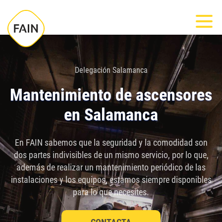
Nota:
Most
este
sitio
web
incluye
Delegación Salamanca
un
Mantenimiento de ascensores
sistema
en Salamanca
de
accesibilidad.
En FAIN sabemos que la seguridad y la comodidad son
dos partes indivisibles de un mismo servicio, por lo que,
además de realizar un mantenimiento periódico de las
instalaciones y los equipos, estamos siempre disponibles
para lo que necesites.