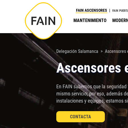
Nota:
FAIN ASCENSORES
FAIN PUERT
este
MANTENIMIENTO
MODERN
sitio
web
incluye
un
Delegación Salamanca
Ascensores 
sistema
Ascensores 
de
accesibilidad.
Presione
En FAIN sabemos que la seguridad y
Control-
mismo servicio; por eso, además de
F11
instalaciones y equipos, estamos s
para
ajustar
CONTACTA
el