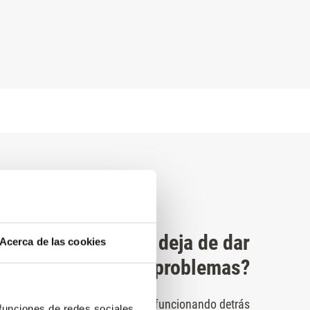
¿Tu ascensor no deja de dar
Acerca de las cookies
problemas?
or pasa más tiempo parado que funcionando detrás
 funciones de redes sociales