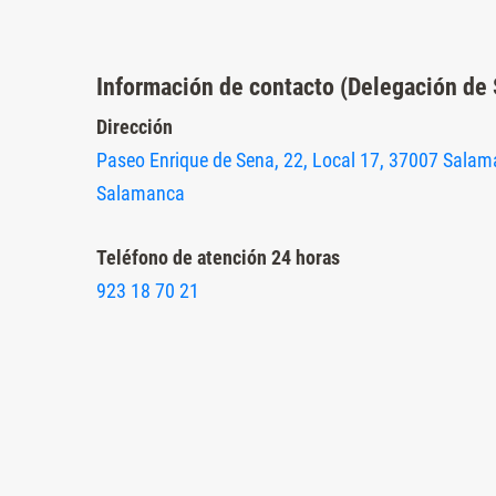
Presione
Control-
Información de contacto (Delegación de
F10
para
Dirección
abrir
Paseo Enrique de Sena, 22, Local 17, 37007 Salam
un
Salamanca
menú
de
Teléfono de atención 24 horas
accesibilidad.
923 18 70 21