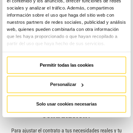
el contenido y los anuncios, ofrecer funciones de redes
sociales y analizar el tráfico. Además, compartimos
información sobre el uso que haga del sitio web con
nuestros partners de redes sociales, publicidad y análisis
web, quienes pueden combinarla con otra información
que les haya proporcionado o que hayan recopilado a
partir del uso que haya hecho de sus servicios.
Permitir todas las cookies
Personalizar
¿Cuáles son las modalidades de
Solo usar cookies necesarias
contratación?
Para ajustar el contrato a tus necesidades reales y tu