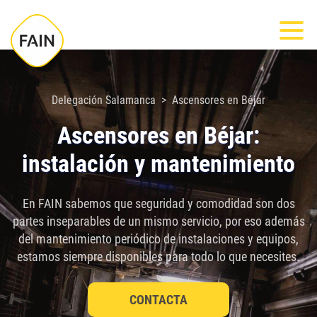
Nota:
Most
este
sitio
web
incluye
Delegación Salamanca
Ascensores en Béjar
un
Ascensores en Béjar:
sistema
instalación y mantenimiento
de
accesibilidad.
En FAIN sabemos que seguridad y comodidad son dos
partes inseparables de un mismo servicio, por eso además
del mantenimiento periódico de instalaciones y equipos,
estamos siempre disponibles para todo lo que necesites.
CONTACTA