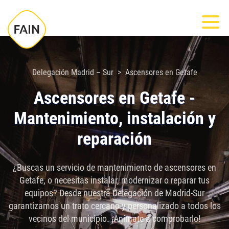
Nota:
Most
este
sitio
web
incluye
Delegación Madrid – Sur
Ascensores en Getafe
un
Ascensores en Getafe -
sistema
Mantenimiento, instalación y
de
accesibilidad.
reparación
¿Buscas un servicio de mantenimiento de ascensores en
Getafe, o necesitas instalar, modernizar o reparar tus
equipos? Desde nuestra Delegación de Madrid-Sur
garantizamos un trato cercano y personalizado a todos los
vecinos del municipio. ¡Anímate a comprobarlo!