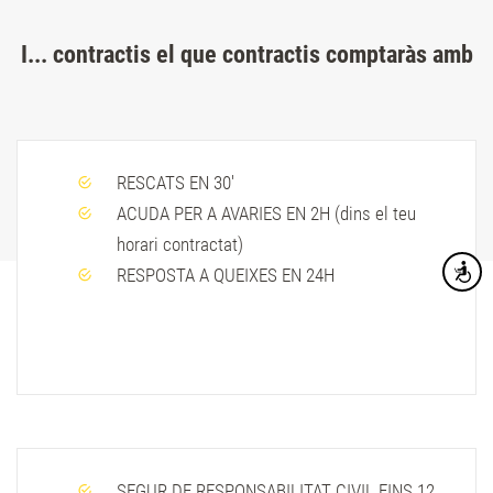
I... contractis el que contractis comptaràs amb
RESCATS EN 30'
ACUDA PER A AVARIES EN 2H (dins el teu
horari contractat)
RESPOSTA A QUEIXES EN 24H
Accesibi
SEGUR DE RESPONSABILITAT CIVIL FINS 12