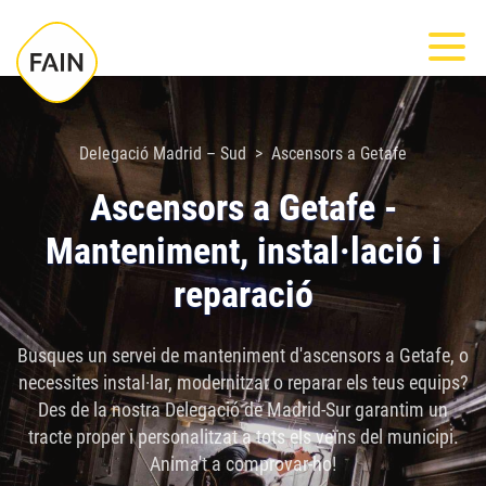
Nota:
Most
este
sitio
web
incluye
Delegació Madrid – Sud
Ascensors a Getafe
un
Ascensors a Getafe -
sistema
Manteniment, instal·lació i
de
accesibilidad.
reparació
Busques un servei de manteniment d'ascensors a Getafe, o
necessites instal·lar, modernitzar o reparar els teus equips?
Des de la nostra Delegació de Madrid-Sur garantim un
tracte proper i personalitzat a tots els veïns del municipi.
Anima't a comprovar-ho!