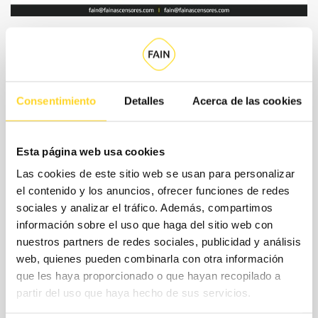
¿Cuáles son las modalidades de
contratación?
Consentimiento
Detalles
Acerca de las cookies
Para ajustar el contrato a tus necesidades reales y tu
presupuesto, en FAIN te proponemos un modelo de
Esta página web usa cookies
contratación flexible, en el que seleccionarás por separado
Las cookies de este sitio web se usan para personalizar
la cobertura de piezas, es decir, los repuesto que se
el contenido y los anuncios, ofrecer funciones de redes
sociales y analizar el tráfico. Además, compartimos
incluyen sin coste adicional en tu contrato, y los horarios
información sobre el uso que haga del sitio web con
de servicio.
nuestros partners de redes sociales, publicidad y análisis
web, quienes pueden combinarla con otra información
que les haya proporcionado o que hayan recopilado a
CONTACTA CON
NOSOTROS
partir del uso que haya hecho de sus servicios.