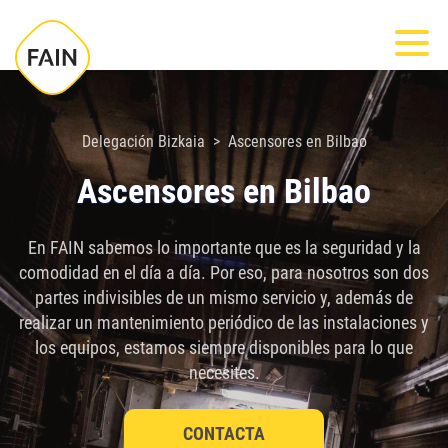
Nota:
Most
este
sitio
web
incluye
Delegación Bizkaia
Ascensores en Bilbao
un
Ascensores en Bilbao
sistema
de
En FAIN sabemos lo importante que es la seguridad y la
accesibilidad.
comodidad en el día a día. Por eso, para nosotros son dos
partes indivisibles de un mismo servicio y, además de
realizar un mantenimiento periódico de las instalaciones y
los equipos, estamos siempre disponibles para lo que
necesites.
CONTACTA