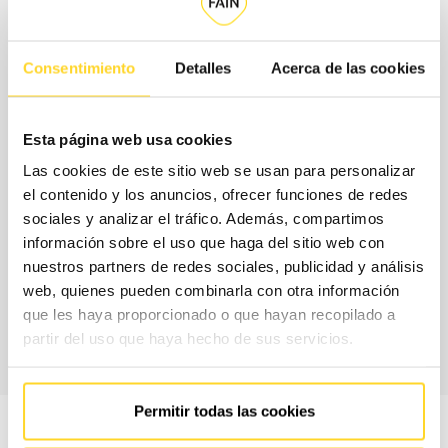
Quines són les modalitats de
contractació?
Consentimiento
Detalles
Acerca de las cookies
Per ajustar el contracte a les teves necessitats reals i al teu
Esta página web usa cookies
pressupost, a FAIN et proposem un model de contractació
Las cookies de este sitio web se usan para personalizar
flexible, en què seleccionaràs per separat la cobertura de
el contenido y los anuncios, ofrecer funciones de redes
peces, és a dir, els recanvis que s'inclouen sense cost
sociales y analizar el tráfico. Además, compartimos
addicional al teu contracte, i els horaris de servei.
información sobre el uso que haga del sitio web con
nuestros partners de redes sociales, publicidad y análisis
web, quienes pueden combinarla con otra información
CONTACTA AMB
que les haya proporcionado o que hayan recopilado a
NOSALTRES
partir del uso que haya hecho de sus servicios.
Permitir todas las cookies