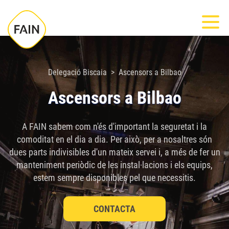
Nota:
Most
este
sitio
web
incluye
Delegació Biscaia
Ascensors a Bilbao
un
Ascensors a Bilbao
sistema
de
A FAIN sabem com n'és d'important la seguretat i la
accesibilidad.
comoditat en el dia a dia. Per això, per a nosaltres són
dues parts indivisibles d'un mateix servei i, a més de fer un
manteniment periòdic de les instal·lacions i els equips,
estem sempre disponibles pel que necessitis.
CONTACTA