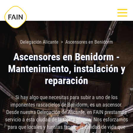
Nota:
Most
este
sitio
web
incluye
Delegación Alicante
Ascensores en Benidorm
un
Ascensores en Benidorm -
sistema
Mantenimiento, instalación y
de
accesibilidad.
reparación
Si hay algo que necesitas para subir a uno de los
imponentes rascacielos de Benidorm, es un ascensor.
Desde nuestra Delegación de Alicante, en FAIN prestamos
servicio a esta ciudad de la Costa Blanca. Nos esforzamos
para que locales y turistas tengan la calidad de vida que