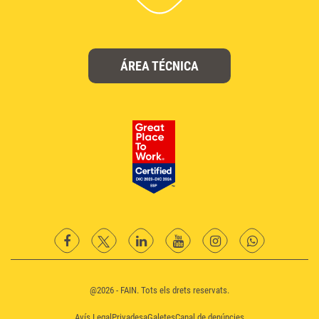
ÁREA TÉCNICA
facebook
twitter
Linkedin
YouTube
instagram
Whatsapp
@2026 - FAIN. Tots els drets reservats.
Avís Legal
Privadesa
Galetes
Canal de denúncies