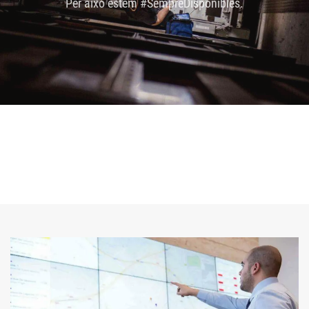
Per això estem #SempreDisponibles.