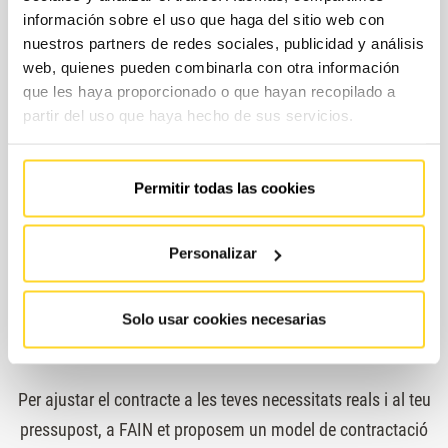
información sobre el uso que haga del sitio web con
nuestros partners de redes sociales, publicidad y análisis
web, quienes pueden combinarla con otra información
que les haya proporcionado o que hayan recopilado a
partir del uso que haya hecho de sus servicios.
Permitir todas las cookies
Personalizar
Quines són les modalitats de
Solo usar cookies necesarias
contractació?
Per ajustar el contracte a les teves necessitats reals i al teu
pressupost, a FAIN et proposem un model de contractació