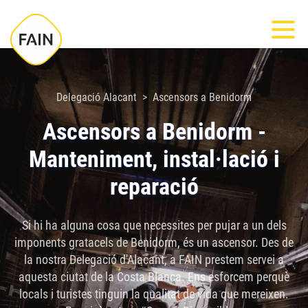
Nota:
Most
este
sitio
web
incluye
Delegació Alacant
Ascensors a Benidorm
un
Ascensors a Benidorm -
sistema
Manteniment, instal·lació i
de
accesibilidad.
reparació
Si hi ha alguna cosa que necessites per pujar a un dels
imponents gratacels de Benidorm, és un ascensor. Des de
la nostra Delegació d'Alacant, a FAIN prestem servei a
aquesta ciutat de la Costa Blanca. Ens esforcem perquè
locals i turistes tinguin la qualitat de vida que mereixen.