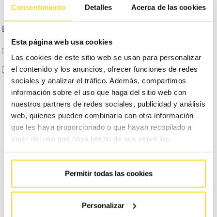
Consentimiento
Detalles
Acerca de las cookies
Escribe tu dirección
Esta página web usa cookies
ENTIENDO Y ACEPTO
el tratamiento de mis datos tal y como se describe anteriormente y se explica
Las cookies de este sitio web se usan para personalizar
con mayor detalle en la Política de Privacidad.
el contenido y los anuncios, ofrecer funciones de redes
AUTORIZO
el envío de comunicaciones comerciales
sociales y analizar el tráfico. Además, compartimos
información sobre el uso que haga del sitio web con
nuestros partners de redes sociales, publicidad y análisis
web, quienes pueden combinarla con otra información
Información básica en protección de datos:
Conforme al RGPD y la LOPDGDD, FAIN ASCENSORES S.A.
que les haya proporcionado o que hayan recopilado a
tratará los datos facilitados con la finalidad de llamarte con la información que necesites. Para obtener
más información acerca del tratamiento de sus datos y ejercer sus derechos, visite nuestra
política de
partir del uso que haya hecho de sus servicios.
privacidad
Permitir todas las cookies
Compartir en Facebook
Compartir en Twitter
Compartir en Linkedin
Compartir poremail
Compartir en Wh
Personalizar