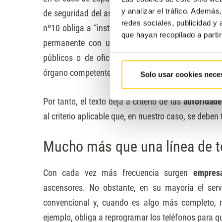
y analizar el tráfico. Ademá
de seguridad del ascensor
entre las nuevas y las v
redes sociales, publicidad y
nº10 obliga a “instalar en cabina un sistema de 
que hayan recopilado a parti
permanente con un servicio de intervención rápi
públicos o de oficinas), estacional o viviendas 
órgano competente de la comunidad autónoma.”
Solo usar cookies nece
Por tanto, el texto deja a criterio de las
autoridade
al criterio aplicable que, en nuestro caso, se deben 
Mucho más que una línea de t
Con cada vez más frecuencia surgen
empres
ascensores. No obstante, en su mayoría el serv
convencional y, cuando es algo más completo, n
ejemplo, obliga a reprogramar los teléfonos para q