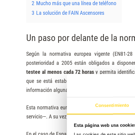
2
Mucho más que una línea de teléfono
3
La solución de FAIN Ascensores
Un paso por delante de la nor
Según la
normativa europea
vigente (EN81-28 y
posterioridad a 2005 están obligados a dispone
testee al menos cada 72 horas
y permita
identifi
que se está estableciendo la comunicación sin 
información alguna.
Consentimiento
Esta normativa europea se aplica, por supuesto, 
servicio—. A su vez, cada uno de estos ha desarrol
Esta página web usa cookie
En el caso de España, el
RD.57/2005
establece
di
Las cookies de este sitio we