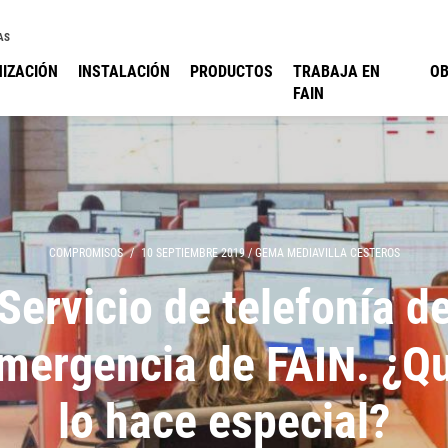
AS
IZACIÓN
INSTALACIÓN
PRODUCTOS
TRABAJA EN
O
FAIN
COMPROMISOS
/
10 SEPTIEMBRE 2019
/
GEMA MEDIAVILLA CESTEROS
Servicio de telefonía d
mergencia de FAIN. ¿Q
lo hace especial?