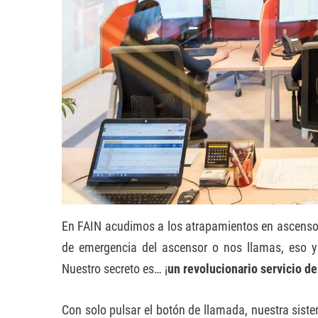
Presione
Control-
F10
para
abrir
un
menú
de
accesibilidad.
En FAIN acudimos a los
atrapamientos en ascenso
de emergencia del ascensor o nos llamas, eso y
Nuestro secreto es… ¡
un revolucionario servicio d
Con solo pulsar el botón de llamada, nuestra siste