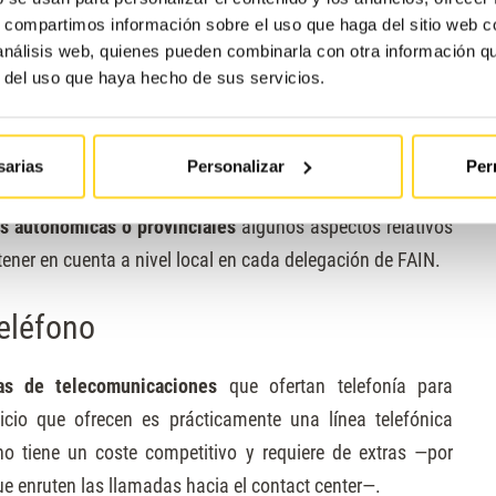
s, compartimos información sobre el uso que haga del sitio web 
iejas instalaciones de ascensores. En concreto, la medida
 análisis web, quienes pueden combinarla con otra información q
comunicación bidireccional que permita una comunicación
r del uso que haya hecho de sus servicios.
da en edificios de ocupación diaria temporal (edificios
de baja ocupación, y otras situaciones que determine el
sarias
Personalizar
Per
s autonómicas o provinciales
algunos aspectos relativos
tener en cuenta a nivel local
en cada delegación de FAIN
.
eléfono
as de telecomunicaciones
que ofertan telefonía para
icio que ofrecen es prácticamente una línea telefónica
o tiene un coste competitivo y requiere de extras —por
ue enruten las llamadas hacia el contact center—.