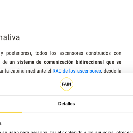
mativa
 posteriores), todos los ascensores construidos con
r de
un sistema de comunicación bidireccional que se
car la cabina
mediante el
RAE de los ascensores
, desde la
necesidad de que el usuario del servicio tenga que dar
Detalles
a
España, Francia y Bélgica
—países en los que prestamos
lado normas internas aún más restrictivas.
s
eciséis medidas de seguridad
para
corregir las diferencias
b se usan para personalizar el contenido y los anuncios, ofrecer