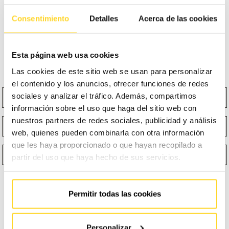
Consentimiento
Detalles
Acerca de las cookies
Si tienes cualquier duda a la hora de identificar a nuestro
personal o quieres evitar estafas del tipo que sea y piensas
Esta página web usa cookies
que podemos ayudarte,
¡no dudes en escribirnos!
Las cookies de este sitio web se usan para personalizar
el contenido y los anuncios, ofrecer funciones de redes
Nombre
Apellidos
sociales y analizar el tráfico. Además, compartimos
información sobre el uso que haga del sitio web con
nuestros partners de redes sociales, publicidad y análisis
Email
Teléfono
web, quienes pueden combinarla con otra información
que les haya proporcionado o que hayan recopilado a
¿Qué función te describe mejor?
Selecciona un producto
partir del uso que haya hecho de sus servicios.
Permitir todas las cookies
Personalizar