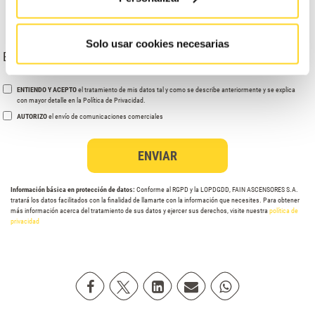
Solo usar cookies necesarias
Escribe tu dirección
ENTIENDO Y ACEPTO
el tratamiento de mis datos tal y como se describe anteriormente y se explica
con mayor detalle en la Política de Privacidad.
AUTORIZO
el envío de comunicaciones comerciales
Información básica en protección de datos:
Conforme al RGPD y la LOPDGDD, FAIN ASCENSORES S.A.
tratará los datos facilitados con la finalidad de llamarte con la información que necesites. Para obtener
más información acerca del tratamiento de sus datos y ejercer sus derechos, visite nuestra
política de
privacidad
Compartir en Facebook
Compartir en Twitter
Compartir en Linkedin
Compartir poremail
Compartir en Wh