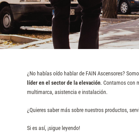
sitio
web
a
las
personas
con
discapacidad
visual
¿No habías oído hablar de FAIN Ascensores? Somos
que
líder en el sector de la elevación
. Contamos con m
están
multimarca, asistencia e instalación.
usando
un
¿Quieres saber más sobre nuestros productos, serv
lector
de
Si es así, ¡sigue leyendo!
pantalla;