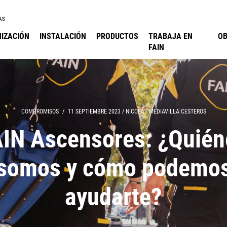
AS
IZACIÓN
INSTALACIÓN
PRODUCTOS
TRABAJA EN
O
FAIN
COMPROMISOS
/
11 SEPTIEMBRE 2023
/
NICOLÁS MEDIAVILLA CESTEROS
AIN Ascensores: ¿Quién
somos y cómo podemo
ayudarte?