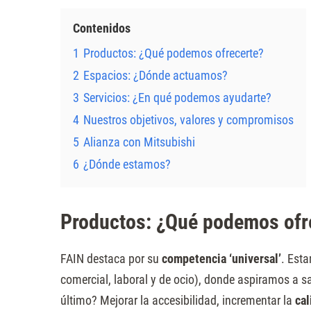
Presione
Contenidos
Control-
1
Productos: ¿Qué podemos ofrecerte?
F10
para
2
Espacios: ¿Dónde actuamos?
abrir
3
Servicios: ¿En qué podemos ayudarte?
un
4
Nuestros objetivos, valores y compromisos
menú
5
Alianza con Mitsubishi
de
6
¿Dónde estamos?
accesibilidad.
Productos: ¿Qué podemos ofr
FAIN destaca por su
competencia ‘universal’
. Esta
comercial, laboral y de ocio), donde aspiramos a s
último? Mejorar la accesibilidad, incrementar la
cal