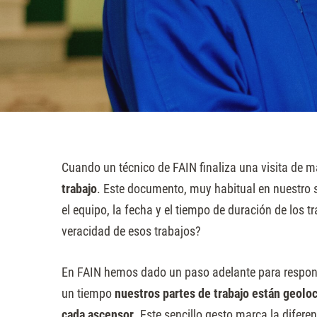
sitio
web
a
las
personas
con
discapacidad
visual
Cuando un técnico de FAIN finaliza una visita de 
que
trabajo
. Este documento, muy habitual en nuestro se
están
el equipo, la fecha y el tiempo de duración de los t
usando
veracidad de esos trabajos?
un
lector
En FAIN hemos dado un paso adelante para respond
de
un tiempo
nuestros partes de trabajo están geoloc
pantalla;
cada ascensor
. Este sencillo gesto marca la diferen