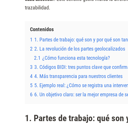
Presione
trazabilidad.
Control-
F10
Contenidos
para
abrir
1
1. Partes de trabajo: qué son y por qué son ta
un
2
2. La revolución de los partes geolocalizados
menú
2.1
¿Cómo funciona esta tecnología?
de
3
3. Códigos BIDI: tres puntos clave que confirm
accesibilidad.
4
4. Más transparencia para nuestros clientes
5
5. Ejemplo real: ¿Cómo se registra una interve
6
6. Un objetivo claro: ser la mejor empresa de s
1. Partes de trabajo: qué son