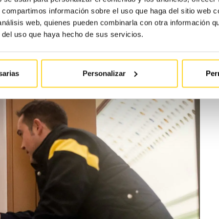
s, compartimos información sobre el uso que haga del sitio web 
 análisis web, quienes pueden combinarla con otra información q
r del uso que haya hecho de sus servicios.
 el técnico estaba realmente en cada uno de los puntos de
sarias
Personalizar
Per