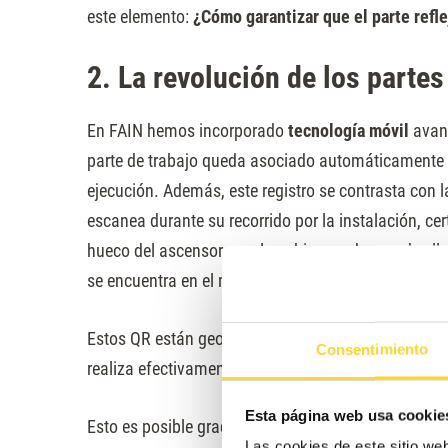
este elemento:
¿Cómo garantizar que el parte refl
2. La revolución de los parte
En FAIN hemos incorporado
tecnología móvil
avanz
parte de trabajo queda asociado automáticamente a
ejecución. Además, este registro se contrasta con 
escanea durante su recorrido por la instalación, cer
hueco del ascensor y en la cabina, cada uno de ell
se encuentra en el marco de la puerta).
Estos QR están geolocalizados y vinculados al contr
Consentimiento
realiza efectivamente desde la ubicación correspon
Esta página web usa cookie
Esto es posible gracias a que nuestra app registra
Las cookies de este sitio we