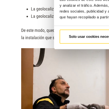
y analizar el tráfico. Ademá
La geolocalización al iniciar los trabajos
redes sociales, publicidad y
La geolocalización al finalizar los trabajos.
que hayan recopilado a parti
De este modo, queda constancia certificada de que
Solo usar cookies nece
la instalación que señala en el momento indicado.