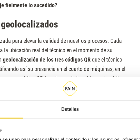
eje fielmente lo sucedido?
s geolocalizados
ada para elevar la calidad de nuestros procesos. Cada
 la ubicación real del técnico en el momento de su
la
geolocalización de los tres códigos QR
que el técnico
tificando así su presencia en el cuarto de máquinas, en el
os con un código QR (en el caso de la cabina, este código
ato, de modo que el sistema verifica si la lectura se
Detalles
diente.
s
 automáticamente:
b se usan para personalizar el contenido y los anuncios, ofrecer