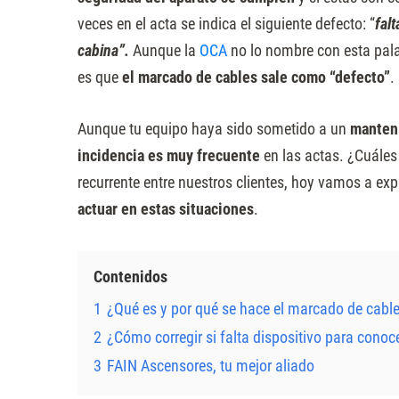
Presione
veces en el acta se indica el siguiente defecto: “
fal
Control-
cabina”.
Aunque la
OCA
no lo nombre con esta palab
F10
es que
el marcado de cables sale como “defecto”
.
para
abrir
Aunque tu equipo haya sido sometido a un
manteni
un
incidencia es muy frecuente
en las actas. ¿Cuáles
menú
recurrente entre nuestros clientes, hoy vamos a ex
de
actuar en estas situaciones
.
accesibilidad.
Contenidos
1
¿Qué es y por qué se hace el marcado de cabl
2
¿Cómo corregir si falta dispositivo para conoc
3
FAIN Ascensores, tu mejor aliado