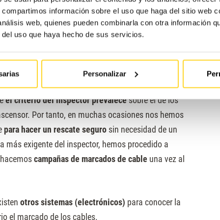
s, compartimos información sobre el uso que haga del sitio web 
sean lo suficientemente visibles
, en cuyo caso habrá que
 análisis web, quienes pueden combinarla con otra información q
r del uso que haya hecho de sus servicios.
onstituir un defecto durante una inspección
, pues
igencia del propio inspector encargado de la IPO
.
sarias
Personalizar
Per
ue
el criterio del inspector prevalece
sobre el de los
 ascensor. Por tanto, en muchas ocasiones nos hemos
te
para hacer un rescate seguro
sin necesidad de un
sta más exigente del inspector, hemos procedido a
hacemos
campañas de marcados de cable
una vez al
xisten
otros sistemas (electrónicos)
para conocer la
rio el marcado de los cables.