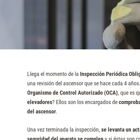
sitio
web
a
las
personas
con
discapacidad
visual
Llega el momento de la
Inspección Periódica Obli
que
una revisión del ascensor que se hace cada 4 año
están
Organismo de Control Autorizado (OCA)
, que es q
usando
elevadores
? Ellos son los encargados de
comproba
un
del ascensor
.
lector
de
Una vez terminada la inspección,
se levanta un ac
pantalla;
seguridad del aparato se cumplen
y si éstas son 