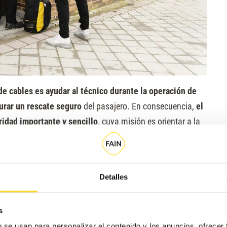
de cables es ayudar al técnico durante la operación de
urar un rescate seguro
del pasajero. En consecuencia,
el
idad importante y sencillo
, cuya misión es orientar a la
to de máquinas) del pasajero atrapado, y
ayudarle a
.
Detalles
to del ascensor
y llega a la parte del marcado de cables,
s
les
y no haga falta repintar.
b se usan para personalizar el contenido y los anuncios, ofrecer