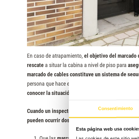
En caso de atrapamiento,
el objetivo del marcado 
rescate
a situar la cabina a nivel de piso para
aseg
marcado de cables constituye un sistema de segur
persona que hace el rescate manual (desde el cuar
conocer la situación de la cabina a nivel de planta
Consentimiento
Cuando un inspector ha revisado el funcionamien
pueden ocurrir dos cosas
:
Esta página web usa cookie
Que las
marcas en color amarillo estén visib
Las cookies de este sitio we