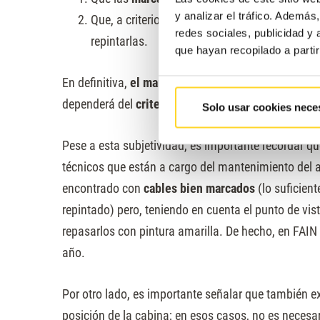
y analizar el tráfico. Ademá
Que, a criterio del inspector, esas marcas
no 
redes sociales, publicidad y
repintarlas.
que hayan recopilado a parti
En definitiva,
el marcado de cables puede (o no) c
dependerá del
criterio personal y del nivel de ex
Solo usar cookies nece
Pese a esta subjetividad, es importante recordar q
técnicos que están a cargo del mantenimiento del
encontrado con
cables bien marcados
(lo suficien
repintado) pero, teniendo en cuenta el punto de vi
repasarlos con pintura amarilla. De hecho, en FAIN
año.
Por otro lado, es importante señalar que también e
posición de la cabina; en esos casos, no es necesa