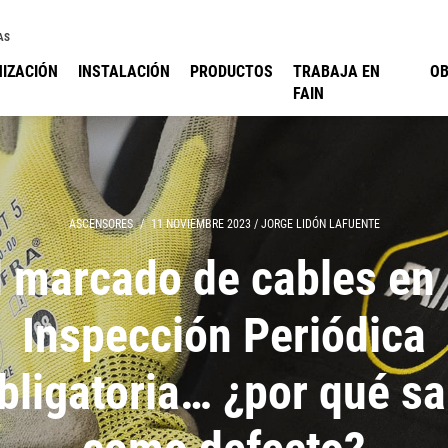
AS
IZACIÓN
INSTALACIÓN
PRODUCTOS
TRABAJA EN
O
FAIN
ASCENSORES
/
11 NOVIEMBRE 2023
/
JORGE LIDÓN LAFUENTE
l marcado de cables en 
Inspección Periódica
bligatoria… ¿por qué sa