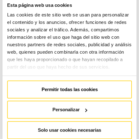
Esta página web usa cookies
Las cookies de este sitio web se usan para personalizar
En palabras de
José Carlos Frechilla
(Director de la
el contenido y los anuncios, ofrecer funciones de redes
FEEDA), tras dos años de estancamiento y/o retroceso en
sociales y analizar el tráfico. Además, compartimos
información sobre el uso que haga del sitio web con
algunas actividades del sector de la elevación,
nuestros partners de redes sociales, publicidad y análisis
comenzamos a apreciar una tendencia de recuperación a
web, quienes pueden combinarla con otra información
nivel global. Gracias a la obra nueva y a la exportación,
que les haya proporcionado o que hayan recopilado a
esta
tendencia positiva
se prevé que continúe. Además, es
partir del uso que haya hecho de sus servicios.
muy probable que también ayude a mejorar la importante
actividad del servicio post-venta.
Permitir todas las cookies
A la pregunta de si el de la elevación es un sector con
Personalizar
proyección de futuro, la respuesta definitivamente es sí.
Como comentábamos anteriormente, pocos sectores han
Solo usar cookies necesarias
experimentado un crecimiento en medio de la crisis